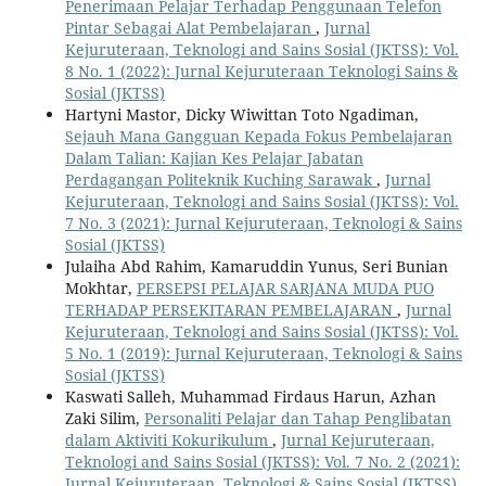
Penerimaan Pelajar Terhadap Penggunaan Telefon
Pintar Sebagai Alat Pembelajaran
,
Jurnal
Kejuruteraan, Teknologi and Sains Sosial (JKTSS): Vol.
8 No. 1 (2022): Jurnal Kejuruteraan Teknologi Sains &
Sosial (JKTSS)
Hartyni Mastor, Dicky Wiwittan Toto Ngadiman,
Sejauh Mana Gangguan Kepada Fokus Pembelajaran
Dalam Talian: Kajian Kes Pelajar Jabatan
Perdagangan Politeknik Kuching Sarawak
,
Jurnal
Kejuruteraan, Teknologi and Sains Sosial (JKTSS): Vol.
7 No. 3 (2021): Jurnal Kejuruteraan, Teknologi & Sains
Sosial (JKTSS)
Julaiha Abd Rahim, Kamaruddin Yunus, Seri Bunian
Mokhtar,
PERSEPSI PELAJAR SARJANA MUDA PUO
TERHADAP PERSEKITARAN PEMBELAJARAN
,
Jurnal
Kejuruteraan, Teknologi and Sains Sosial (JKTSS): Vol.
5 No. 1 (2019): Jurnal Kejuruteraan, Teknologi & Sains
Sosial (JKTSS)
Kaswati Salleh, Muhammad Firdaus Harun, Azhan
Zaki Silim,
Personaliti Pelajar dan Tahap Penglibatan
dalam Aktiviti Kokurikulum
,
Jurnal Kejuruteraan,
Teknologi and Sains Sosial (JKTSS): Vol. 7 No. 2 (2021):
Jurnal Kejuruteraan, Teknologi & Sains Sosial (JKTSS)