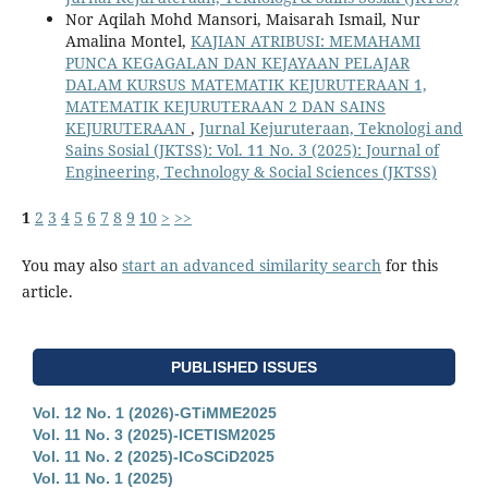
Nor Aqilah Mohd Mansori, Maisarah Ismail, Nur
Amalina Montel,
KAJIAN ATRIBUSI: MEMAHAMI
PUNCA KEGAGALAN DAN KEJAYAAN PELAJAR
DALAM KURSUS MATEMATIK KEJURUTERAAN 1,
MATEMATIK KEJURUTERAAN 2 DAN SAINS
KEJURUTERAAN
,
Jurnal Kejuruteraan, Teknologi and
Sains Sosial (JKTSS): Vol. 11 No. 3 (2025): Journal of
Engineering, Technology & Social Sciences (JKTSS)
1
2
3
4
5
6
7
8
9
10
>
>>
You may also
start an advanced similarity search
for this
article.
PUBLISHED ISSUES
Vol. 12 No. 1 (2026)-GTiMME2025
Vol. 11 No. 3 (2025)-ICETISM2025
Vol. 11 No. 2 (2025)-ICoSCiD2025
Vol. 11 No. 1 (2025)