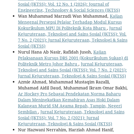
Sosial (JKTSS): Vol. 12 No. 1 (2026): Journal of
Engineering, Technology & Social Sciences (JKTSS)
Wan Muhammad Marzudi Wan Muhammad,
Kajian
Mengenai Persepsi Pelajar Terhadap Modul Kursus
Kokurikulum MPU Di Politeknik Kota Bharu
,
Jurnal
Kejuruteraan, Teknologi and Sains Sosial (JKTSS): Vol.
7 No. 2 (2021): Jurnal Kejuruteraan, Teknologi & Sains
Sosial (JKTSS)
Nurul Hana Ab Nasir, Rafidah Jusoh,
Kajian
Pelaksanaan Kursus DRS 2001 (Kokurikulum Sukan) di
Politeknik Metro Johor Bahru
,
Jurnal Kejuruteraan,
Teknologi and Sains Sosial (JKTSS): Vol. 7 No. 2 (2021):
Jurnal Kejuruteraan, Teknologi & Sains Sosial (JKTSS)
Azmie Ahmad, Muhammad Mustaqim Razalli,
Muhamad Aidil Daud, Muhammad Ikram Omar Bakhi,
Ar Hockey Pro Sebagai Pendekatan Norma Baharu
Dalam Meningkatkan Kemahiran Asas Hoki Dalam
Kalangan Murid SM Agama Repah, Tampin, Negeri
Sembilan
,
Jurnal Kejuruteraan, Teknologi and Sains
Sosial (JKTSS): Vol. 7 No. 2 (2021): Jurnal
Kejuruteraan, Teknologi & Sains Sosial (JKTSS)
Nur Hazwani Nerrahim, Harziah Ahmad Hanif,