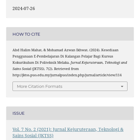
2024-07-26
HOW TO CITE
Abd Halim Mahat, & Mohamad Azwan Ikhwat. (2024). Kesediaan
Penggunaan E-Pembelajaran Di Kalangan Pelajar Bagi Kursus
Kokurikulum Di Politeknik Melaka.
Jurnal Kejuruteraan, Teknologi and
Sains Sosial (JKTSS)
,
7
(2). Retrieved from
http://jktss.puo.edu.my/jurnalpuo/index.php/jurnal/article/view/114
More Citation Formats
ISSUE
Vol. 7 No. 2 (2021): Jurnal Kejuruteraan, Teknologi &
Sains Sosial (JKTSS)