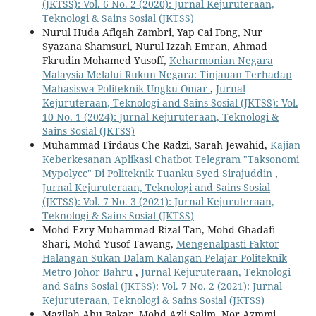
(JKTSS): Vol. 6 No. 2 (2020): Jurnal Kejuruteraan,
Teknologi & Sains Sosial (JKTSS)
Nurul Huda Afiqah Zambri, Yap Cai Fong, Nur
Syazana Shamsuri, Nurul Izzah Emran, Ahmad
Fkrudin Mohamed Yusoff,
Keharmonian Negara
Malaysia Melalui Rukun Negara: Tinjauan Terhadap
Mahasiswa Politeknik Ungku Omar
,
Jurnal
Kejuruteraan, Teknologi and Sains Sosial (JKTSS): Vol.
10 No. 1 (2024): Jurnal Kejuruteraan, Teknologi &
Sains Sosial (JKTSS)
Muhammad Firdaus Che Radzi, Sarah Jewahid,
Kajian
Keberkesanan Aplikasi Chatbot Telegram "Taksonomi
Mypolycc" Di Politeknik Tuanku Syed Sirajuddin
,
Jurnal Kejuruteraan, Teknologi and Sains Sosial
(JKTSS): Vol. 7 No. 3 (2021): Jurnal Kejuruteraan,
Teknologi & Sains Sosial (JKTSS)
Mohd Ezry Muhammad Rizal Tan, Mohd Ghadafi
Shari, Mohd Yusof Tawang,
Mengenalpasti Faktor
Halangan Sukan Dalam Kalangan Pelajar Politeknik
Metro Johor Bahru
,
Jurnal Kejuruteraan, Teknologi
and Sains Sosial (JKTSS): Vol. 7 No. 2 (2021): Jurnal
Kejuruteraan, Teknologi & Sains Sosial (JKTSS)
Mazilah Abu Bakar, Mohd Azli Salim, Nor Azmmi