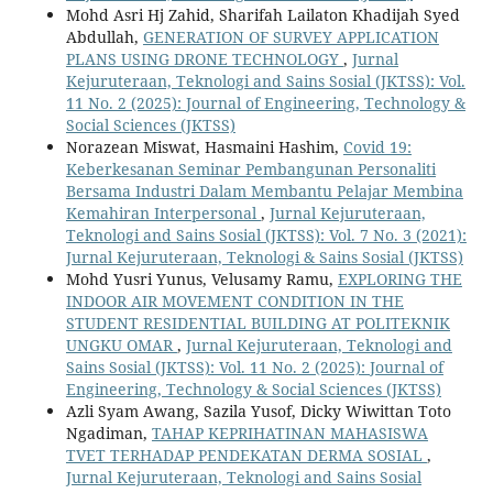
Mohd Asri Hj Zahid, Sharifah Lailaton Khadijah Syed
Abdullah,
GENERATION OF SURVEY APPLICATION
PLANS USING DRONE TECHNOLOGY
,
Jurnal
Kejuruteraan, Teknologi and Sains Sosial (JKTSS): Vol.
11 No. 2 (2025): Journal of Engineering, Technology &
Social Sciences (JKTSS)
Norazean Miswat, Hasmaini Hashim,
Covid 19:
Keberkesanan Seminar Pembangunan Personaliti
Bersama Industri Dalam Membantu Pelajar Membina
Kemahiran Interpersonal
,
Jurnal Kejuruteraan,
Teknologi and Sains Sosial (JKTSS): Vol. 7 No. 3 (2021):
Jurnal Kejuruteraan, Teknologi & Sains Sosial (JKTSS)
Mohd Yusri Yunus, Velusamy Ramu,
EXPLORING THE
INDOOR AIR MOVEMENT CONDITION IN THE
STUDENT RESIDENTIAL BUILDING AT POLITEKNIK
UNGKU OMAR
,
Jurnal Kejuruteraan, Teknologi and
Sains Sosial (JKTSS): Vol. 11 No. 2 (2025): Journal of
Engineering, Technology & Social Sciences (JKTSS)
Azli Syam Awang, Sazila Yusof, Dicky Wiwittan Toto
Ngadiman,
TAHAP KEPRIHATINAN MAHASISWA
TVET TERHADAP PENDEKATAN DERMA SOSIAL
,
Jurnal Kejuruteraan, Teknologi and Sains Sosial