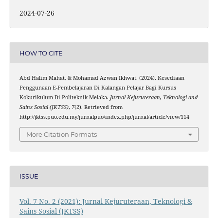
2024-07-26
HOW TO CITE
Abd Halim Mahat, & Mohamad Azwan Ikhwat. (2024). Kesediaan
Penggunaan E-Pembelajaran Di Kalangan Pelajar Bagi Kursus
Kokurikulum Di Politeknik Melaka.
Jurnal Kejuruteraan, Teknologi and
Sains Sosial (JKTSS)
,
7
(2). Retrieved from
http://jktss.puo.edu.my/jurnalpuo/index.php/jurnal/article/view/114
More Citation Formats
ISSUE
Vol. 7 No. 2 (2021): Jurnal Kejuruteraan, Teknologi &
Sains Sosial (JKTSS)