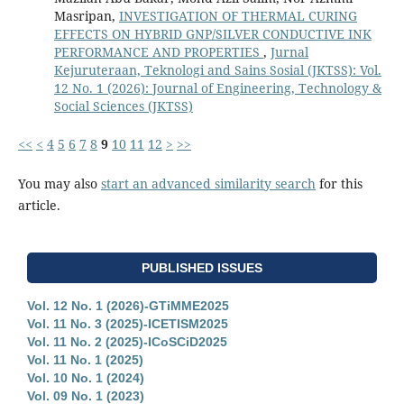
Masripan,
INVESTIGATION OF THERMAL CURING
EFFECTS ON HYBRID GNP/SILVER CONDUCTIVE INK
PERFORMANCE AND PROPERTIES
,
Jurnal
Kejuruteraan, Teknologi and Sains Sosial (JKTSS): Vol.
12 No. 1 (2026): Journal of Engineering, Technology &
Social Sciences (JKTSS)
<<
<
4
5
6
7
8
9
10
11
12
>
>>
You may also
start an advanced similarity search
for this
article.
PUBLISHED ISSUES
Vol. 12 No. 1 (2026)-GTiMME2025
Vol. 11 No. 3 (2025)-ICETISM2025
Vol. 11 No. 2 (2025)-ICoSCiD2025
Vol. 11 No. 1 (2025)
Vol. 10 No. 1 (2024)
Vol. 09 No. 1 (2023)