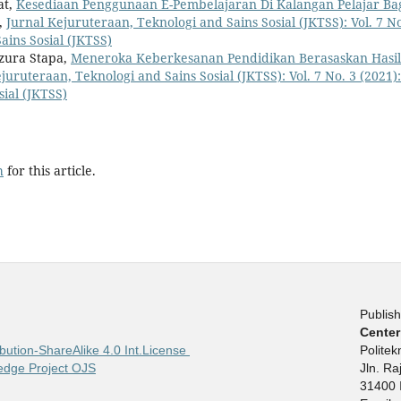
at,
Kesediaan Penggunaan E-Pembelajaran Di Kalangan Pelajar Ba
,
Jurnal Kejuruteraan, Teknologi and Sains Sosial (JKTSS): Vol. 7 No
ains Sosial (JKTSS)
zura Stapa,
Meneroka Keberkesanan Pendidikan Berasaskan Hasil
juruteraan, Teknologi and Sains Sosial (JKTSS): Vol. 7 No. 3 (2021):
sial (JKTSS)
h
for this article.
Publish
Center
bution-ShareAlike 4.0 Int.License
Polite
edge Project OJS
Jln. R
31400 