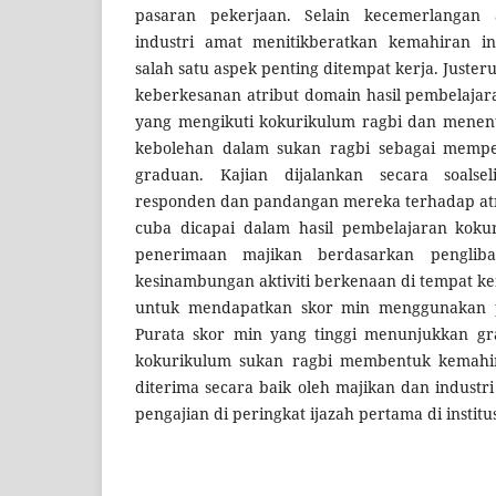
pasaran pekerjaan. Selain kecemerlangan
industri amat menitikberatkan kemahiran insa
salah satu aspek penting ditempat kerja. Justeru
keberkesanan atribut domain hasil pembelajar
yang mengikuti kokurikulum ragbi dan menent
kebolehan dalam sukan ragbi sebagai mempe
graduan. Kajian dijalankan secara soals
responden dan pandangan mereka terhadap atr
cuba dicapai dalam hasil pembelajaran koku
penerimaan majikan berdasarkan pengliba
kesinambungan aktiviti berkenaan di tempat ker
untuk mendapatkan skor min menggunakan pe
Purata skor min yang tinggi menunjukkan g
kokurikulum sukan ragbi membentuk kemahi
diterima secara baik oleh majikan dan indus
pengajian di peringkat ijazah pertama di institus