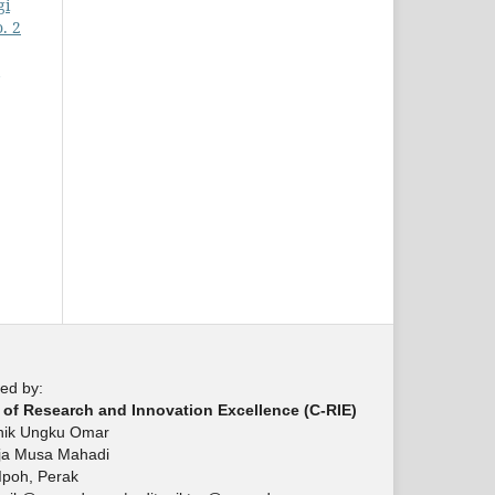
gi
. 2
ed by:
 of Research and Innovation Excellence (C-RIE)
knik Ungku Omar
aja Musa Mahadi
Ipoh, Perak