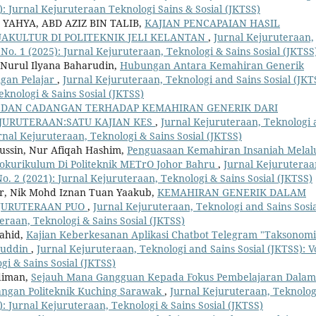
2): Jurnal Kejuruteraan Teknologi Sains & Sosial (JKTSS)
YAHYA, ABD AZIZ BIN TALIB,
KAJIAN PENCAPAIAN HASIL
AKULTUR DI POLITEKNIK JELI KELANTAN
,
Jurnal Kejuruteraan,
 No. 1 (2025): Jurnal Kejuruteraan, Teknologi & Sains Sosial (JKTSS
 Nurul Ilyana Baharudin,
Hubungan Antara Kemahiran Generik
ngan Pelajar
,
Jurnal Kejuruteraan, Teknologi and Sains Sosial (JKT
eknologi & Sains Sosial (JKTSS)
 DAN CADANGAN TERHADAP KEMAHIRAN GENERIK DARI
EJURUTERAAN:SATU KAJIAN KES
,
Jurnal Kejuruteraan, Teknologi
Jurnal Kejuruteraan, Teknologi & Sains Sosial (JKTSS)
Hussin, Nur Afiqah Hashim,
Penguasaan Kemahiran Insaniah Melal
Kokurikulum Di Politeknik METrO Johor Bahru
,
Jurnal Kejuruteraa
No. 2 (2021): Jurnal Kejuruteraan, Teknologi & Sains Sosial (JKTSS)
ar, Nik Mohd Iznan Tuan Yaakub,
KEMAHIRAN GENERIK DALAM
JURUTERAAN PUO
,
Jurnal Kejuruteraan, Teknologi and Sains Sosi
teraan, Teknologi & Sains Sosial (JKTSS)
ahid,
Kajian Keberkesanan Aplikasi Chatbot Telegram "Taksonomi
ajuddin
,
Jurnal Kejuruteraan, Teknologi and Sains Sosial (JKTSS): Vo
gi & Sains Sosial (JKTSS)
diman,
Sejauh Mana Gangguan Kepada Fokus Pembelajaran Dalam
gangan Politeknik Kuching Sarawak
,
Jurnal Kejuruteraan, Teknolog
1): Jurnal Kejuruteraan, Teknologi & Sains Sosial (JKTSS)