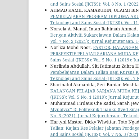
and Sains Sosial (JKTSS): Vol. 8 No. 1 (202
AHMAD KAMIL KAMARUDIN, ULAIMI BIN 
PEMBELAJARAN PROGRAM DIPLOMA AKU
Teknologi and Sains Sosial (JKTSS): Vol. 11
Norsela A. Manaf, Intan Rahimah Ahmad,
Dengan Aktiviti Sukarelawan Dalam Kala
Vol. 7 No. 2 (2021): Jurnal Kejuruteraan, T
Norliza Mohd Noor,
FAKTOR, HALANGAN
PERSPEKTIF PELAJAR SARJANA MUDA K
Sains Sosial (JKTSS): Vol. 5 No. 1 (2019): 
Nurlinda Abdullah, Siti Fatimatuz Zahra 
Pembelajaran Dalam Talian Bagi Kursus 
Teknologi and Sains Sosial (JKTSS): Vol. 7 
Sharinatol Akmanida, Seri Bunian Mokht
KALANGAN PELAJAR SARJANA MUDA KE
(JKTSS): Vol. 5 No. 1 (2019): Jurnal Kejuru
Muhammad Firdaus Che Radzi, Sarah Jew
Mypolycc" Di Politeknik Tuanku Syed Sir
No. 3 (2021): Jurnal Kejuruteraan, Teknolo
Hartyni Mastor, Dicky Wiwittan Toto Nga
Talian: Kajian Kes Pelajar Jabatan Perda
and Sains Sosial (JKTSS): Vol. 7 No. 3 (202