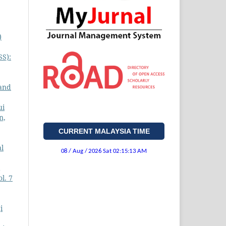
)
SS):
 and
ui
n,
CURRENT MALAYSIA TIME
al
l. 7
i