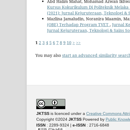
Abd Halim Mahat, Mohamad Azwan Ikhw
Kursus Kokurikulum Di Politeknik Melaka
(2021): Jurnal Kejuruteraan, Teknologi & S
Mazlina Jamaludin, Noranira Maamin, Ma
(OBE) Terhadap Program TVET
,
Jurnal Ke
Jurnal Kejuruteraan, Teknologi & Sains So
1
2
3
4
5
6
7
8
9
10
>
>>
You may also
start an advanced similarity searc
JKTSS
is licenced under a
Creative Commons Attri
Copyright ©2024
JKTSS
Powered by
Public Knowl
ISSN
: 2289-9324 |
e-ISSN
: 2716-6848