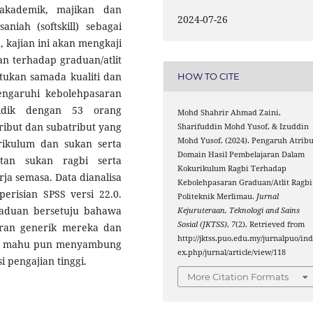
 akademik, majikan dan
2024-07-26
niah (softskill) sebagai
, kajian ini akan mengkaji
an terhadap graduan/atlit
ukan samada kualiti dan
HOW TO CITE
ngaruhi kebolehpasaran
elidik dengan 53 orang
Mohd Shahrir Ahmad Zaini,
ibut dan subatribut yang
Sharifuddin Mohd Yusof, & Izuddin
Mohd Yusof. (2024). Pengaruh Atribu
rikulum dan sukan serta
Domain Hasil Pembelajaran Dalam
tan sukan ragbi serta
Kokurikulum Ragbi Terhadap
ja semasa. Data dianalisa
Kebolehpasaran Graduan/Atlit Ragbi
risian SPSS versi 22.0.
Politeknik Merlimau.
Jurnal
raduan bersetuju bahawa
Kejuruteraan, Teknologi and Sains
Sosial (JKTSS)
,
7
(2). Retrieved from
ran generik mereka dan
http://jktss.puo.edu.my/jurnalpuo/in
tri mahu pun menyambung
ex.php/jurnal/article/view/118
i pengajian tinggi.
More Citation Formats