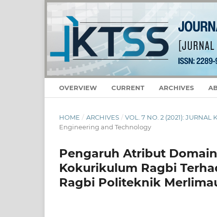
OVERVIEW
CURRENT
ARCHIVES
A
HOME
/
ARCHIVES
/
VOL. 7 NO. 2 (2021): JURNA
Engineering and Technology
Pengaruh Atribut Domain
Kokurikulum Ragbi Terha
Ragbi Politeknik Merlima