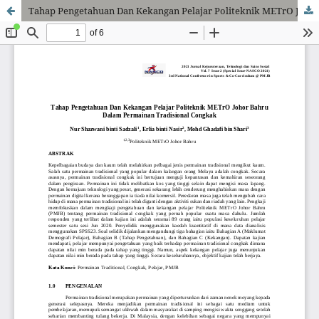
Tahap Pengetahuan Dan Kekangan Pelajar Politeknik METrO Johor Bahru Dalam Permainan Tradisional Congkak