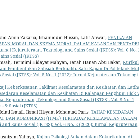
Mohd Amin Zakaria, Ishanuddin Hussin, Latif Anwar,
PENILAIAN
KAPAN MORAL DAN SKEMA MORAL DALAM KALANGAN PENTADB
urnal Kejuruteraan, Teknologi and Sains Sosial (JKTSS): Vol. 6 No. 
ains Sosial (JKTSS)
Hamsah, Termimi Hidayat Mahyan, Farah Hanan Abu Bakar,
Kuriku
am Pembentukan Sahsiah Berkualiti: Satu Kajian Di Politeknik Mu
Sosial (JKTSS): Vol. 8 No. 1 (2022): Jurnal Kejuruteraan Teknologi
aji Keberkesanan Taklimat Keselamatan dan Kesihatan dan Latih
edaran Keselamatan dan Kesihatan Di Kalangan Penghuni Blok 
al Kejuruteraan, Teknologi and Sains Sosial (JKTSS): Vol. 8 No. 1
s & Sosial (JKTSS)
elmi Ismail, Ikmal Hisyam Mohamad Paris,
TAHAP KESEDARAN
AT DAN KOMUNIKASI (JTMK) TERHADAP KESELAMATAN DALAM
and Sains Sosial (JKTSS): Vol. 6 No. 2 (2020): Jurnal Kejuruteraan,
Yusnizam Yahaya,
Kajian Psikologi Sukan dalam Kokurikulum di