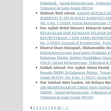
Politeknik
,
Jurnal Kejuruteraan, Teknologi 
Teknologi & Sains Sosial (JKTSS)
Halimah Binti Adnan,
KAJIAN KEPERLUA
BERHENTI (E-TB) DI KOLEJ KOMUNITI P
Vol. 6 No. 1 (2020): Jurnal Kejuruteraan, T
Nor Aqilah Mohd Mansori, Maisarah Ismai
KEGAGALAN DAN KEJAYAAN PELAJAR D
KEJURUTERAAN 2 DAN SAINS KEJURUT
No. 3 (2025): Journal of Engineering, Tech
Khairul Sham Hanapiah, Hishamuddin Has
Kebolehpercayaan Instrumen Penilaian P
Kalangan Pelajar Institut Pendidikan Gur
(2021): Jurnal Kejuruteraan, Teknologi & S
Fadilah Ahmad, Nor Aqilah Abdul Hamid,
Rumah (PdPR) Di Kalangan Pelajar, Tenag
Sosial (JKTSS): Vol. 8 No. 1 (2022): Jurnal
Nur Salehah Binti Saadon, Siti Rohayu B
AIR MEMPENGARUHI EMOSI DAN SAHSIA
(KKPB)
,
Jurnal Kejuruteraan, Teknologi an
Teknologi & Sains Sosial (JKTSS)
1
2
3
4
5
6
7
8
9
10
>
>>