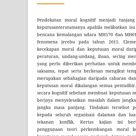
Pendekatan moral kognitif menjadi tunja
keputusanterutamanya apabila melibatkan isu
bencana kemalangan udara MH570 dan MH01
fenomena jerebu pada tahun 2015. Eleme
kecekapan moral dan keputusan moral darip
peraturan, undang-undang, ihsan, sering menj
yang perlu diberikan perhatian untuk membu
saksama, tepat serta berkesan mengikut temp
merupakan sebahagian daripada cabaran da
keputusan moral dikalangan semua pentadbir.
secara kognitif sebelum membuat keputusan m
berjaya menyelesaikan masalah dalam jang
jangka masa panjang. Tindakan tersebut 
kepada seluruh organisasi dalaman dan lu
tekanan konflik. Kertas kajian ini be
penggunaan teori perkembangan moral k