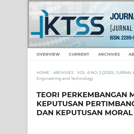
OVERVIEW
CURRENT
ARCHIVES
A
HOME
/
ARCHIVES
/
VOL. 6 NO. 2 (2020): JURNA
Engineering and Technology
TEORI PERKEMBANGAN 
KEPUTUSAN PERTIMBAN
DAN KEPUTUSAN MORAL