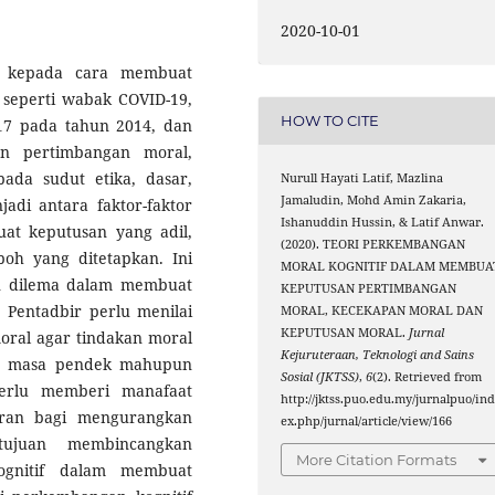
2020-10-01
ng kepada cara membuat
 seperti wabak COVID-19,
HOW TO CITE
7 pada tahun 2014, dan
n pertimbangan moral,
ada sudut etika, dasar,
Nurull Hayati Latif, Mazlina
Jamaludin, Mohd Amin Zakaria,
adi antara faktor-faktor
Ishanuddin Hussin, & Latif Anwar.
at keputusan yang adil,
(2020). TEORI PERKEMBANGAN
oh yang ditetapkan. Ini
MORAL KOGNITIF DALAM MEMBUA
n dilema dalam membuat
KEPUTUSAN PERTIMBANGAN
 Pentadbir perlu menilai
MORAL, KECEKAPAN MORAL DAN
KEPUTUSAN MORAL.
Jurnal
oral agar tindakan moral
Kejuruteraan, Teknologi and Sains
ka masa pendek mahupun
Sosial (JKTSS)
,
6
(2). Retrieved from
perlu memberi manafaat
http://jktss.puo.edu.my/jurnalpuo/in
aran bagi mengurangkan
ex.php/jurnal/article/view/166
rtujuan membincangkan
More Citation Formats
ognitif dalam membuat