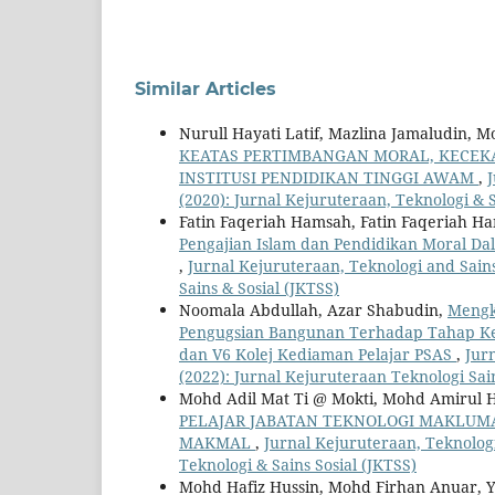
Similar Articles
Nurull Hayati Latif, Mazlina Jamaludin, 
KEATAS PERTIMBANGAN MORAL, KECE
INSTITUSI PENDIDIKAN TINGGI AWAM
,
J
(2020): Jurnal Kejuruteraan, Teknologi & S
Fatin Faqeriah Hamsah, Fatin Faqeriah 
Pengajian Islam dan Pendidikan Moral Dal
,
Jurnal Kejuruteraan, Teknologi and Sains 
Sains & Sosial (JKTSS)
Noomala Abdullah, Azar Shabudin,
Mengk
Pengugsian Bangunan Terhadap Tahap Kes
dan V6 Kolej Kediaman Pelajar PSAS
,
Jurn
(2022): Jurnal Kejuruteraan Teknologi Sain
Mohd Adil Mat Ti @ Mokti, Mohd Amirul H
PELAJAR JABATAN TEKNOLOGI MAKLUM
MAKMAL
,
Jurnal Kejuruteraan, Teknologi 
Teknologi & Sains Sosial (JKTSS)
Mohd Hafiz Hussin, Mohd Firhan Anuar, 