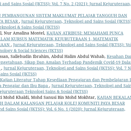
and Sains Sosial (JKTSS): Vol. 7 No. 2 (2021): Jurnal Kejuruteraan,
N PEMBANGUNAN SISTEM MAKLUMAT PELAJAR TANGGUH DAN
AYA BESAR
,
Jurnal Kejuruteraan, Teknologi and Sains Sosial (JKTSS)
eknologi & Sains Sosial (JKTSS)
l, Nur Amalina Montel,
KAJIAN ATRIBUSI: MEMAHAMI PUNCA
ALAM KURSUS MATEMATIK KEJURUTERAAN 1, MATEMATIK
ERAAN
,
Jurnal Kejuruteraan, Teknologi and Sains Sosial (JKTSS): Vol
nology & Social Sciences (JKTSS)
san, Sallehudin Ibrahim, Abdul Halim Abdul Wahab,
Kesahan Da
engetahuan, Sikap Dan Amalan Terhadap Pandemik Covid-19 Dal
u
,
Jurnal Kejuruteraan, Teknologi and Sains Sosial (JKTSS): Vol. 7 N
ains Sosial (JKTSS)
Kajian Literatur Tahap Kesediaan Pengajaran dan Pembelajaran 
a Pengajar dan Ibu Bapa
,
Jurnal Kejuruteraan, Teknologi and Sai
 Kejuruteraan Teknologi Sains & Sosial (JKTSS)
inti Mohd Khaldi, Mohd Sanusi Bin Mohd Mokhtar,
KAJIAN BEKALA
H DALAM KALANGAN PELAJAR KOLEJ KOMUNITI PAYA BESAR
d Sains Sosial (JKTSS): Vol. 6 No. 1 (2020): Jurnal Kejuruteraan,