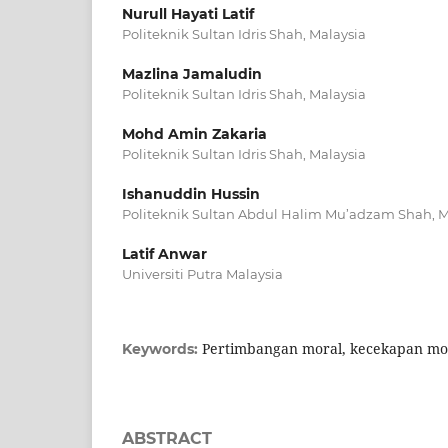
Nurull Hayati Latif
Politeknik Sultan Idris Shah, Malaysia
Mazlina Jamaludin
Politeknik Sultan Idris Shah, Malaysia
Mohd Amin Zakaria
Politeknik Sultan Idris Shah, Malaysia
Ishanuddin Hussin
Politeknik Sultan Abdul Halim Mu’adzam Shah, M
Latif Anwar
Universiti Putra Malaysia
Pertimbangan moral, kecekapan mo
Keywords:
ABSTRACT