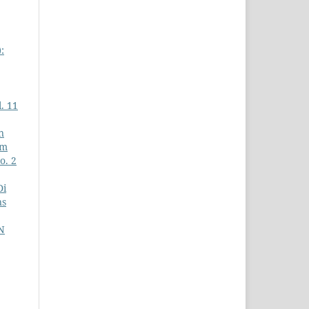
:
. 11
n
am
o. 2
Di
ns
N