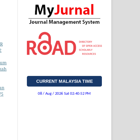
IR
2
lum
kah
CURRENT MALAYSIA TIME
an
V5