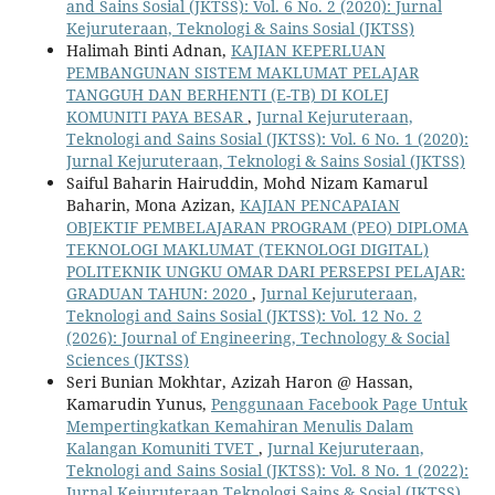
and Sains Sosial (JKTSS): Vol. 6 No. 2 (2020): Jurnal
Kejuruteraan, Teknologi & Sains Sosial (JKTSS)
Halimah Binti Adnan,
KAJIAN KEPERLUAN
PEMBANGUNAN SISTEM MAKLUMAT PELAJAR
TANGGUH DAN BERHENTI (E-TB) DI KOLEJ
KOMUNITI PAYA BESAR
,
Jurnal Kejuruteraan,
Teknologi and Sains Sosial (JKTSS): Vol. 6 No. 1 (2020):
Jurnal Kejuruteraan, Teknologi & Sains Sosial (JKTSS)
Saiful Baharin Hairuddin, Mohd Nizam Kamarul
Baharin, Mona Azizan,
KAJIAN PENCAPAIAN
OBJEKTIF PEMBELAJARAN PROGRAM (PEO) DIPLOMA
TEKNOLOGI MAKLUMAT (TEKNOLOGI DIGITAL)
POLITEKNIK UNGKU OMAR DARI PERSEPSI PELAJAR:
GRADUAN TAHUN: 2020
,
Jurnal Kejuruteraan,
Teknologi and Sains Sosial (JKTSS): Vol. 12 No. 2
(2026): Journal of Engineering, Technology & Social
Sciences (JKTSS)
Seri Bunian Mokhtar, Azizah Haron @ Hassan,
Kamarudin Yunus,
Penggunaan Facebook Page Untuk
Mempertingkatkan Kemahiran Menulis Dalam
Kalangan Komuniti TVET
,
Jurnal Kejuruteraan,
Teknologi and Sains Sosial (JKTSS): Vol. 8 No. 1 (2022):
Jurnal Kejuruteraan Teknologi Sains & Sosial (JKTSS)