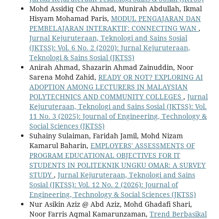
Mohd Assidiq Che Ahmad, Munirah Abdullah, Ikmal
Hisyam Mohamad Paris,
MODUL PENGAJARAN DAN
PEMBELAJARAN INTERAKTIF: CONNECTING WAN
,
Jurnal Kejuruteraan, Teknologi and Sains Sosial
(JKTSS): Vol. 6 No. 2 (2020): Jurnal Kejuruteraan,
Teknologi & Sains Sosial (JKTSS)
Anirah Ahmad, Shazarin Ahmad Zainuddin, Noor
Sarena Mohd Zahid,
READY OR NOT? EXPLORING AI
ADOPTION AMONG LECTURERS IN MALAYSIAN
POLYTECHNICS AND COMMUNITY COLLEGES
,
Jurnal
Kejuruteraan, Teknologi and Sains Sosial (JKTSS): Vol.
11 No. 3 (2025): Journal of Engineering, Technology &
Social Sciences (JKTSS)
Suhainy Sulaiman, Faridah Jamil, Mohd Nizam
Kamarul Baharin,
EMPLOYERS' ASSESSMENTS OF
PROGRAM EDUCATIONAL OBJECTIVES FOR IT
STUDENTS IN POLITEKNIK UNGKU OMAR: A SURVEY
STUDY
,
Jurnal Kejuruteraan, Teknologi and Sains
Sosial (JKTSS): Vol. 12 No. 2 (2026): Journal of
Engineering, Technology & Social Sciences (JKTSS)
Nur Asikin Aziz @ Abd Aziz, Mohd Ghadafi Shari,
Noor Farris Aqmal Kamarunzaman,
Trend Berbasikal