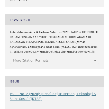
HOW TO CITE
Azfaedahanim Azis, & Farhana Sabidin. (2020). FAKTOR KREDIBILITI
DALAM PENERIMAAN YOUTUBE SEBAGAI MEDIUM AGAMA DI
KALANGAN PELAJAR POLITEKNIK NEGERI SABAH.
Jurnal
Kejuruteraan, Teknologi and Sains Sosial (JKTSS)
,
6
(2). Retrieved from
http://jktss.puo.edu.my/jurnalpuo/index.php/jurnal/article/view/178
More Citation Formats
ISSUE
Vol. 6 No. 2 (2020): Jurnal Kejuruteraan, Teknologi &
Sains Sosial (JKTSS)