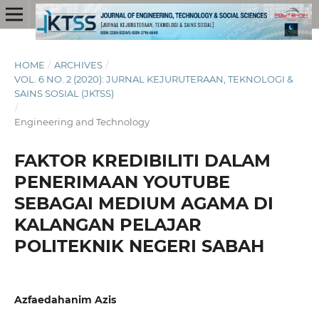
HOME
/
ARCHIVES
/
VOL. 6 NO. 2 (2020): JURNAL KEJURUTERAAN, TEKNOLOGI &
SAINS SOSIAL (JKTSS)
/
Engineering and Technology
FAKTOR KREDIBILITI DALAM
PENERIMAAN YOUTUBE
SEBAGAI MEDIUM AGAMA DI
KALANGAN PELAJAR
POLITEKNIK NEGERI SABAH
Azfaedahanim Azis