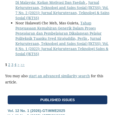
Di Malaysia: Kajian Motivasi Dan Faedah
,
Jurnal
Kejuruteraan, Teknologi and Sains Sosial (JKTSS): Vol.
7 No. 2 (2021): Jurnal Kejuruteraan, Teknologi & Sains
Sosial (JKTSS)
Noor Halawati Che Meh, Mas Guieta,
Tahap
Penguasaan Kemahiran Generik Dalam Proses
Pengajaran dan Pembelajaran Dikalangan Pelajar
Politeknik Tuanku Syed Sirajuddin, Perlis
,
Jurnal
Kejuruteraan, Teknologi and Sains Sosial (JKTSS): Vol.
8 No. 1 (2022): Jurnal Kejuruteraan Teknologi Sains &
Sosial (JKTSS)
1
2
3
4
>
>>
You may also
start an advanced similarity search
for this
article.
PUBLISHED ISSUES
Vol. 12 No. 1 (2026)-GTiMME2025