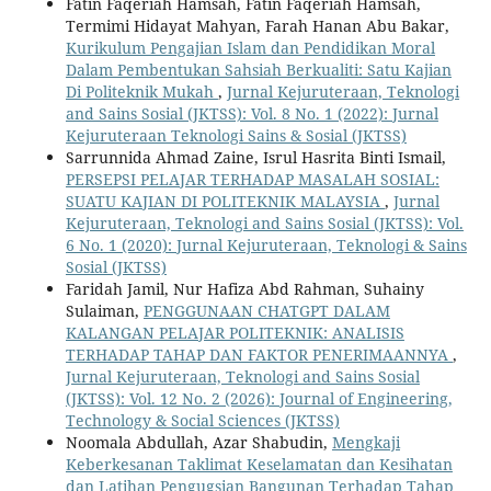
Fatin Faqeriah Hamsah, Fatin Faqeriah Hamsah,
Termimi Hidayat Mahyan, Farah Hanan Abu Bakar,
Kurikulum Pengajian Islam dan Pendidikan Moral
Dalam Pembentukan Sahsiah Berkualiti: Satu Kajian
Di Politeknik Mukah
,
Jurnal Kejuruteraan, Teknologi
and Sains Sosial (JKTSS): Vol. 8 No. 1 (2022): Jurnal
Kejuruteraan Teknologi Sains & Sosial (JKTSS)
Sarrunnida Ahmad Zaine, Isrul Hasrita Binti Ismail,
PERSEPSI PELAJAR TERHADAP MASALAH SOSIAL:
SUATU KAJIAN DI POLITEKNIK MALAYSIA
,
Jurnal
Kejuruteraan, Teknologi and Sains Sosial (JKTSS): Vol.
6 No. 1 (2020): Jurnal Kejuruteraan, Teknologi & Sains
Sosial (JKTSS)
Faridah Jamil, Nur Hafiza Abd Rahman, Suhainy
Sulaiman,
PENGGUNAAN CHATGPT DALAM
KALANGAN PELAJAR POLITEKNIK: ANALISIS
TERHADAP TAHAP DAN FAKTOR PENERIMAANNYA
,
Jurnal Kejuruteraan, Teknologi and Sains Sosial
(JKTSS): Vol. 12 No. 2 (2026): Journal of Engineering,
Technology & Social Sciences (JKTSS)
Noomala Abdullah, Azar Shabudin,
Mengkaji
Keberkesanan Taklimat Keselamatan dan Kesihatan
dan Latihan Pengugsian Bangunan Terhadap Tahap