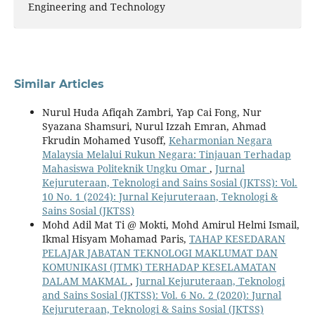
Engineering and Technology
Similar Articles
Nurul Huda Afiqah Zambri, Yap Cai Fong, Nur
Syazana Shamsuri, Nurul Izzah Emran, Ahmad
Fkrudin Mohamed Yusoff,
Keharmonian Negara
Malaysia Melalui Rukun Negara: Tinjauan Terhadap
Mahasiswa Politeknik Ungku Omar
,
Jurnal
Kejuruteraan, Teknologi and Sains Sosial (JKTSS): Vol.
10 No. 1 (2024): Jurnal Kejuruteraan, Teknologi &
Sains Sosial (JKTSS)
Mohd Adil Mat Ti @ Mokti, Mohd Amirul Helmi Ismail,
Ikmal Hisyam Mohamad Paris,
TAHAP KESEDARAN
PELAJAR JABATAN TEKNOLOGI MAKLUMAT DAN
KOMUNIKASI (JTMK) TERHADAP KESELAMATAN
DALAM MAKMAL
,
Jurnal Kejuruteraan, Teknologi
and Sains Sosial (JKTSS): Vol. 6 No. 2 (2020): Jurnal
Kejuruteraan, Teknologi & Sains Sosial (JKTSS)