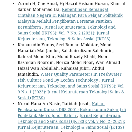
Zuraiti Hj Che Amat, Hj Hazril Hisham Hussin, Khairul
Safuan Mohamad Isa,
Kepentingan Semangat
Cintakan Negara Di Kalangan Para Pelajar Politeknik
Malaysia Melalui Penglibatan Bersama Pasukan
Beruniform
,
Jurnal Kejuruteraan, Teknologi and
Sains Sosial (JKTSS): Vol. 7 No. 2 (2021): Jurnal
Kejuruteraan, Teknologi & Sains Sosial (JKTSS)
Kamarudin Yunus, Seri Bunian Mokhtar, Mohd
Hanafiah Mat Jamlus, Salkhairulizam Salehudin,
Rahizal Mohd Khir, Mohd Rozely Khalil, Noor
Rashidah Noordin, Noriza Mohd Noor, Wan Ahmad
Faizal Wan Abdullah, Ruhaizat Jubri, Abdul
Jamaludin,
Water Quality Parameters In Freshwater
Fish Culture Pond By Ecofan Technology
,
Jurnal
Kejuruteraan, Teknologi and Sains Sosial (JKTSS): Vol.
9 No. 1 (2023): Jurnal Kejuruteraan Teknologi Sains &
Sosial (JKTSS)
Nurul Hana Ab Nasir, Rafidah Jusoh,
Kajian
Pelaksanaan Kursus DRS 2001 (Kokurikulum Sukan) di
Politeknik Metro Johor Bahru
,
Jurnal Kejuruteraan,
Teknologi and Sains Sosial (JKTSS): Vol. 7 No. 2 (2021):
Jurnal Kejuruteraan, Teknologi & Sains Sosial (JKTSS)