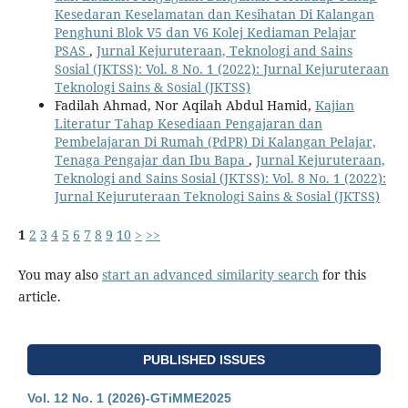
Kesedaran Keselamatan dan Kesihatan Di Kalangan
Penghuni Blok V5 dan V6 Kolej Kediaman Pelajar
PSAS
,
Jurnal Kejuruteraan, Teknologi and Sains
Sosial (JKTSS): Vol. 8 No. 1 (2022): Jurnal Kejuruteraan
Teknologi Sains & Sosial (JKTSS)
Fadilah Ahmad, Nor Aqilah Abdul Hamid,
Kajian
Literatur Tahap Kesediaan Pengajaran dan
Pembelajaran Di Rumah (PdPR) Di Kalangan Pelajar,
Tenaga Pengajar dan Ibu Bapa
,
Jurnal Kejuruteraan,
Teknologi and Sains Sosial (JKTSS): Vol. 8 No. 1 (2022):
Jurnal Kejuruteraan Teknologi Sains & Sosial (JKTSS)
1
2
3
4
5
6
7
8
9
10
>
>>
You may also
start an advanced similarity search
for this
article.
PUBLISHED ISSUES
Vol. 12 No. 1 (2026)-GTiMME2025