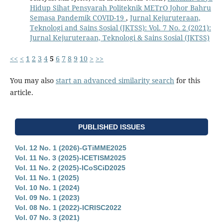
Hidup Sihat Pensyarah Politeknik METrO Johor Bahru
Semasa Pandemik COVID-19
,
Jurnal Kejuruteraan,
Teknologi and Sains Sosial (JKTSS): Vol. 7 No. 2 (2021):
Jurnal Kejuruteraan, Teknologi & Sains Sosial (JKTSS)
<<
<
1
2
3
4
5
6
7
8
9
10
>
>>
You may also
start an advanced similarity search
for this
article.
PUBLISHED ISSUES
Vol. 12 No. 1 (2026)-GTiMME2025
Vol. 11 No. 3 (2025)-ICETISM2025
Vol. 11 No. 2 (2025)-ICoSCiD2025
Vol. 11 No. 1 (2025)
Vol. 10 No. 1 (2024)
Vol. 09 No. 1 (2023)
Vol. 08 No. 1 (2022)-ICRISC2022
Vol. 07 No. 3 (2021)