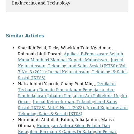
Engineering and Technology
Similar Articles
Sharifah Polai, Dicky Wiwittan Toto Ngadiman,
Rohanah binti Dorani,
Aplikasi E-Pemasaran: Sejauh
Mana Memberi Manfaat Kepada Mahasiswa
,
Jurnal
Kejuruteraan, Teknologi and Sains Sosial (JKTSS): Vol.
7 No. 3 (2021): Jurnal Kejuruteraan, Teknologi & Sains
Sosial (JKTSS)
Natrah binti Yaacob, Chang Yoot Ming,
Penilaian
Terhadap Domain Pemantauan Pengajaran dan
Pembelajaran Jabatan Pengajian Am Politeknik Ungku
Omar
,
Jurnal Kejuruteraan, Teknologi and Sains
Sosial (JKTSS): Vol. 9 No. 1 (2023): Jurnal Kejuruteraan
Teknologi Sains & Sosial (JKTSS)
Noraindah Abdullah Fahim, Julia Jantan, Malisa
Othman,
Hubungan Antara Sikap Pelajar Dan
Ketagihan Bermain E-Games Di Kalangan Pelajar