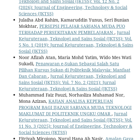
Teknologi and Sains Sosial (JKTSS): Vol. 12 No. 2
(2026): Journal of Engineering, Technology & Social
Sciences (JKTSS)
Julaiha Abd Rahim, Kamaruddin Yunus, Seri Bunian
Mokhtar,
PERSEPSI PELAJAR SARJANA MUDA PUO
TERHADAP PERSEKITARAN PEMBELAJARAN
,
Jurnal
Kejuruteraan, Teknologi and Sains Sosial (JKTSS): Vol.
5 No. 1 (2019): Jurnal Kejuruteraan, Teknologi & Sains
Sosial (JKTSS)
Noor Afizah Atan, Maria Mohd Yatim, Wido Mes Wati
Sukadi,
Penawaran e-Sukan Sebagai Salah Satu
Pilihan Kursus Sukan di Politeknik Malaysia: Manfaat
Dan Cabaran
,
Jurnal Kejuruteraan, Teknologi and
Sains Sosial (JKTSS): Vol. 7 No. 2 (2021): Jurnal
Kejuruteraan, Teknologi & Sains Sosial (JKTSS)
Muhammad Faiz Pauzi, Norhasliza Muhamad Nor,
Mona Azizan,
KAJIAN ANALISA KEPERLUAN
PROGRAM BAGI IJAZAH SARJANA MUDA TEKNOLOGI
MAKLUMAT DI POLITEKNIK UNGKU OMAR
,
Jurnal
Kejuruteraan, Teknologi and Sains Sosial (JKTSS): Vol.
11 No. 3 (2025): Journal of Engineering, Technology &
Social Sciences (JKTSS)
Fitriyah Mirojono, Nurul Hana Ab Nasir,
Amalan Gaya