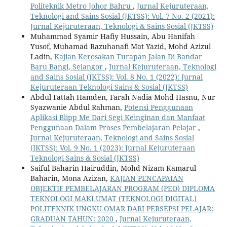
Politeknik Metro Johor Bahru
,
Jurnal Kejuruteraan,
Teknologi and Sains Sosial (JKTSS): Vol. 7 No. 2 (2021):
Jurnal Kejuruteraan, Teknologi & Sains Sosial (JKTSS)
Muhammad Syamir Hafiy Hussain, Abu Hanifah
Yusof, Muhamad Razuhanafi Mat Yazid, Mohd Azizul
Ladin,
Kajian Kerosakan Turapan Jalan Di Bandar
Baru Bangi, Selangor
,
Jurnal Kejuruteraan, Teknologi
and Sains Sosial (JKTSS): Vol. 8 No. 1 (2022): Jurnal
Kejuruteraan Teknologi Sains & Sosial (JKTSS)
Abdul Fattah Hamden, Farah Nadia Mohd Hasnu, Nur
Syazwanie Abdul Rahman,
Potensi Penggunaan
Aplikasi Blipp Me Dari Segi Keinginan dan Manfaat
Penggunaan Dalam Proses Pembelajaran Pelajar
,
Jurnal Kejuruteraan, Teknologi and Sains Sosial
(JKTSS): Vol. 9 No. 1 (2023): Jurnal Kejuruteraan
Teknologi Sains & Sosial (JKTSS)
Saiful Baharin Hairuddin, Mohd Nizam Kamarul
Baharin, Mona Azizan,
KAJIAN PENCAPAIAN
OBJEKTIF PEMBELAJARAN PROGRAM (PEO) DIPLOMA
TEKNOLOGI MAKLUMAT (TEKNOLOGI DIGITAL)
POLITEKNIK UNGKU OMAR DARI PERSEPSI PELAJAR:
GRADUAN TAHUN: 2020
,
Jurnal Kejuruteraan,