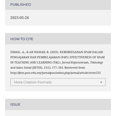
PUBLISHED
2025-05-26
HOW TO CITE
ISMAIL, A., & AB WAHAB, R. (2025). KEBERKESANAN SPuM DALAM
PENGAJARAN DAN PEMBELAJARAN (PdP): EFFECTIVENESS OF SPuM
IN TEACHING AND LEARNING (T&L).
Jurnal Kejuruteraan, Teknologi
and Sains Sosial (JKTSS)
,
11
(1), 177–183. Retrieved from
http://jktss.puo.edu.my/jurnalpuo/index.php/jurnal/article/view/232
More Citation Formats
ISSUE