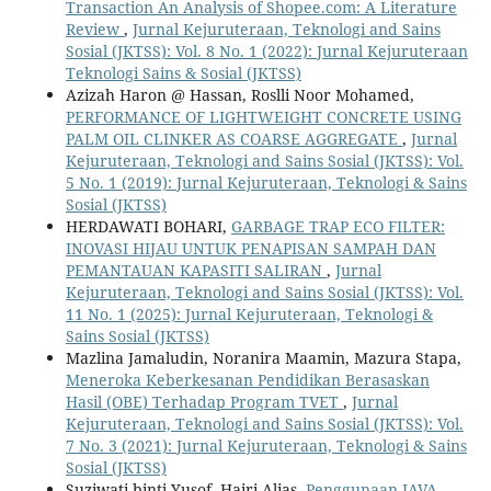
Transaction An Analysis of Shopee.com: A Literature
Review
,
Jurnal Kejuruteraan, Teknologi and Sains
Sosial (JKTSS): Vol. 8 No. 1 (2022): Jurnal Kejuruteraan
Teknologi Sains & Sosial (JKTSS)
Azizah Haron @ Hassan, Roslli Noor Mohamed,
PERFORMANCE OF LIGHTWEIGHT CONCRETE USING
PALM OIL CLINKER AS COARSE AGGREGATE
,
Jurnal
Kejuruteraan, Teknologi and Sains Sosial (JKTSS): Vol.
5 No. 1 (2019): Jurnal Kejuruteraan, Teknologi & Sains
Sosial (JKTSS)
HERDAWATI BOHARI,
GARBAGE TRAP ECO FILTER:
INOVASI HIJAU UNTUK PENAPISAN SAMPAH DAN
PEMANTAUAN KAPASITI SALIRAN
,
Jurnal
Kejuruteraan, Teknologi and Sains Sosial (JKTSS): Vol.
11 No. 1 (2025): Jurnal Kejuruteraan, Teknologi &
Sains Sosial (JKTSS)
Mazlina Jamaludin, Noranira Maamin, Mazura Stapa,
Meneroka Keberkesanan Pendidikan Berasaskan
Hasil (OBE) Terhadap Program TVET
,
Jurnal
Kejuruteraan, Teknologi and Sains Sosial (JKTSS): Vol.
7 No. 3 (2021): Jurnal Kejuruteraan, Teknologi & Sains
Sosial (JKTSS)
Suziwati binti Yusof, Hairi Alias,
Penggunaan JAVA