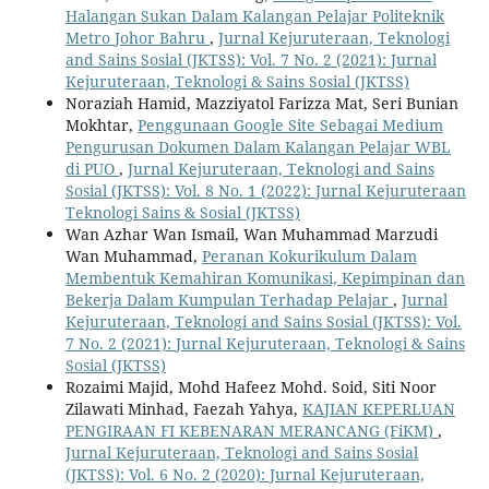
Halangan Sukan Dalam Kalangan Pelajar Politeknik
Metro Johor Bahru
,
Jurnal Kejuruteraan, Teknologi
and Sains Sosial (JKTSS): Vol. 7 No. 2 (2021): Jurnal
Kejuruteraan, Teknologi & Sains Sosial (JKTSS)
Noraziah Hamid, Mazziyatol Farizza Mat, Seri Bunian
Mokhtar,
Penggunaan Google Site Sebagai Medium
Pengurusan Dokumen Dalam Kalangan Pelajar WBL
di PUO
,
Jurnal Kejuruteraan, Teknologi and Sains
Sosial (JKTSS): Vol. 8 No. 1 (2022): Jurnal Kejuruteraan
Teknologi Sains & Sosial (JKTSS)
Wan Azhar Wan Ismail, Wan Muhammad Marzudi
Wan Muhammad,
Peranan Kokurikulum Dalam
Membentuk Kemahiran Komunikasi, Kepimpinan dan
Bekerja Dalam Kumpulan Terhadap Pelajar
,
Jurnal
Kejuruteraan, Teknologi and Sains Sosial (JKTSS): Vol.
7 No. 2 (2021): Jurnal Kejuruteraan, Teknologi & Sains
Sosial (JKTSS)
Rozaimi Majid, Mohd Hafeez Mohd. Soid, Siti Noor
Zilawati Minhad, Faezah Yahya,
KAJIAN KEPERLUAN
PENGIRAAN FI KEBENARAN MERANCANG (FiKM)
,
Jurnal Kejuruteraan, Teknologi and Sains Sosial
(JKTSS): Vol. 6 No. 2 (2020): Jurnal Kejuruteraan,