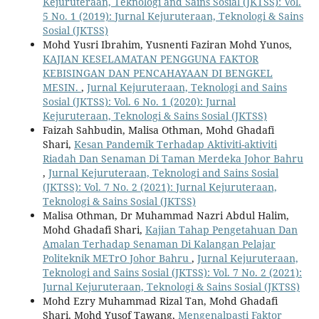
Kejuruteraan, Teknologi and Sains Sosial (JKTSS): Vol.
5 No. 1 (2019): Jurnal Kejuruteraan, Teknologi & Sains
Sosial (JKTSS)
Mohd Yusri Ibrahim, Yusnenti Faziran Mohd Yunos,
KAJIAN KESELAMATAN PENGGUNA FAKTOR
KEBISINGAN DAN PENCAHAYAAN DI BENGKEL
MESIN.
,
Jurnal Kejuruteraan, Teknologi and Sains
Sosial (JKTSS): Vol. 6 No. 1 (2020): Jurnal
Kejuruteraan, Teknologi & Sains Sosial (JKTSS)
Faizah Sahbudin, Malisa Othman, Mohd Ghadafi
Shari,
Kesan Pandemik Terhadap Aktiviti-aktiviti
Riadah Dan Senaman Di Taman Merdeka Johor Bahru
,
Jurnal Kejuruteraan, Teknologi and Sains Sosial
(JKTSS): Vol. 7 No. 2 (2021): Jurnal Kejuruteraan,
Teknologi & Sains Sosial (JKTSS)
Malisa Othman, Dr Muhammad Nazri Abdul Halim,
Mohd Ghadafi Shari,
Kajian Tahap Pengetahuan Dan
Amalan Terhadap Senaman Di Kalangan Pelajar
Politeknik METrO Johor Bahru
,
Jurnal Kejuruteraan,
Teknologi and Sains Sosial (JKTSS): Vol. 7 No. 2 (2021):
Jurnal Kejuruteraan, Teknologi & Sains Sosial (JKTSS)
Mohd Ezry Muhammad Rizal Tan, Mohd Ghadafi
Shari, Mohd Yusof Tawang,
Mengenalpasti Faktor