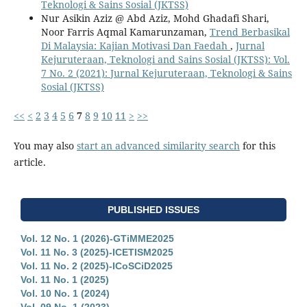
Teknologi & Sains Sosial (JKTSS)
Nur Asikin Aziz @ Abd Aziz, Mohd Ghadafi Shari,
Noor Farris Aqmal Kamarunzaman,
Trend Berbasikal
Di Malaysia: Kajian Motivasi Dan Faedah
,
Jurnal
Kejuruteraan, Teknologi and Sains Sosial (JKTSS): Vol.
7 No. 2 (2021): Jurnal Kejuruteraan, Teknologi & Sains
Sosial (JKTSS)
<<
<
2
3
4
5
6
7
8
9
10
11
>
>>
You may also
start an advanced similarity search
for this
article.
PUBLISHED ISSUES
Vol. 12 No. 1 (2026)-GTiMME2025
Vol. 11 No. 3 (2025)-ICETISM2025
Vol. 11 No. 2 (2025)-ICoSCiD2025
Vol. 11 No. 1 (2025)
Vol. 10 No. 1 (2024)
Vol. 09 No. 1 (2023)