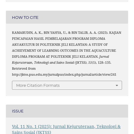
HOW TO CITE
KAMARUDIN, A. K., BIN YAHYA, U., & BIN TALIB, A. A. (2025). KAJIAN
PENCAPAIAN HASIL PEMBELAJARAN PROGRAM DIPLOMA
AKUAKULTUR DI POLITEKNIK JELI KELANTAN: A STUDY OF
ACHIEVEMENT OF LEARNING OUTCOMES IN THE AQUACULTURE
DIPLOMA PROGRAM AT POLITEKNIK JELI KELANTAN.
Jurnal
Kejuruteraan, Teknologi and Sains Sosial (JKTSS)
,
11
(1), 128–135.
Retrieved from
http://jktss.puo.edu.my/jurnalpuo/index.php/jurnal/article/view/241
More Citation Formats
ISSUE
Vol. 11 No. 1 (2025): Jurnal Kejuruteraan, Teknologi &
Sains Sosial (JKTSS)