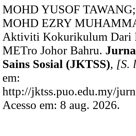
MOHD YUSOF TAWANG;
MOHD EZRY MUHAMMAD R
Aktiviti Kokurikulum Dari P
METro Johor Bahru.
Jurna
Sains Sosial (JKTSS)
,
[S. l
em:
http://jktss.puo.edu.my/jur
Acesso em: 8 aug. 2026.