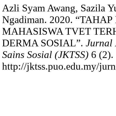
Azli Syam Awang, Sazila Y
Ngadiman. 2020. “TAHA
MAHASISWA TVET TER
DERMA SOSIAL”.
Jurnal
Sains Sosial (JKTSS)
6 (2).
http://jktss.puo.edu.my/jur