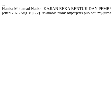
1.
Haniza Mohamad Nadzri. KAJIAN REKA BENTUK DAN PEM
[cited 2026 Aug. 8];6(2). Available from: http://jktss.puo.edu.my/jurn