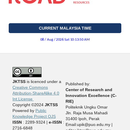
CURRENT MALAYSIA TIME
JKTSS
is licenced under a
Published by:
Creative Commons
Center of Research and
Attribution-ShareAlike 4.0
Innovation Excellence (C-
Int.License
RIE)
Copyright ©2024
JKTSS
Politeknik Ungku Omar
Powered by
Public
Jln. Raja Musa Mahadi
Knowledge Project OJS
31400 Ipoh, Perak
ISSN
: 2289-9324 |
e-ISSN
:
Email:upik@puo.edu.my |
2716-6848