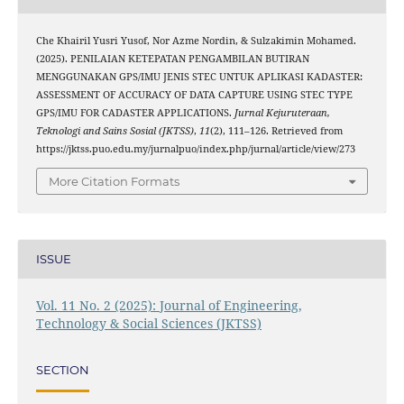
Che Khairil Yusri Yusof, Nor Azme Nordin, & Sulzakimin Mohamed.
(2025). PENILAIAN KETEPATAN PENGAMBILAN BUTIRAN
MENGGUNAKAN GPS/IMU JENIS STEC UNTUK APLIKASI KADASTER:
ASSESSMENT OF ACCURACY OF DATA CAPTURE USING STEC TYPE
GPS/IMU FOR CADASTER APPLICATIONS.
Jurnal Kejuruteraan,
Teknologi and Sains Sosial (JKTSS)
,
11
(2), 111–126. Retrieved from
https://jktss.puo.edu.my/jurnalpuo/index.php/jurnal/article/view/273
More Citation Formats
ISSUE
Vol. 11 No. 2 (2025): Journal of Engineering,
Technology & Social Sciences (JKTSS)
SECTION