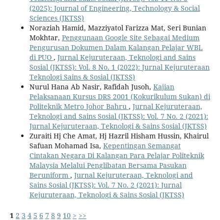
(2025): Journal of Engineering, Technology & Social
Sciences (JKTSS)
Noraziah Hamid, Mazziyatol Farizza Mat, Seri Bunian
Mokhtar,
Penggunaan Google Site Sebagai Medium
Pengurusan Dokumen Dalam Kalangan Pelajar WBL
di PUO
,
Jurnal Kejuruteraan, Teknologi and Sains
Sosial (JKTSS): Vol. 8 No. 1 (2022): Jurnal Kejuruteraan
Teknologi Sains & Sosial (JKTSS)
Nurul Hana Ab Nasir, Rafidah Jusoh,
Kajian
Pelaksanaan Kursus DRS 2001 (Kokurikulum Sukan) di
Politeknik Metro Johor Bahru
,
Jurnal Kejuruteraan,
Teknologi and Sains Sosial (JKTSS): Vol. 7 No. 2 (2021):
Jurnal Kejuruteraan, Teknologi & Sains Sosial (JKTSS)
Zuraiti Hj Che Amat, Hj Hazril Hisham Hussin, Khairul
Safuan Mohamad Isa,
Kepentingan Semangat
Cintakan Negara Di Kalangan Para Pelajar Politeknik
Malaysia Melalui Penglibatan Bersama Pasukan
Beruniform
,
Jurnal Kejuruteraan, Teknologi and
Sains Sosial (JKTSS): Vol. 7 No. 2 (2021): Jurnal
Kejuruteraan, Teknologi & Sains Sosial (JKTSS)
1
2
3
4
5
6
7
8
9
10
>
>>