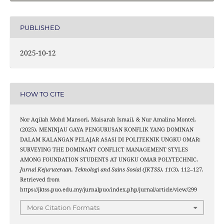
PUBLISHED
2025-10-12
HOW TO CITE
Nor Aqilah Mohd Mansori, Maisarah Ismail, & Nur Amalina Montel.
(2025). MENINJAU GAYA PENGURUSAN KONFLIK YANG DOMINAN
DALAM KALANGAN PELAJAR ASASI DI POLITEKNIK UNGKU OMAR:
SURVEYING THE DOMINANT CONFLICT MANAGEMENT STYLES
AMONG FOUNDATION STUDENTS AT UNGKU OMAR POLYTECHNIC.
Jurnal Kejuruteraan, Teknologi and Sains Sosial (JKTSS)
,
11
(3), 112–127.
Retrieved from
https://jktss.puo.edu.my/jurnalpuo/index.php/jurnal/article/view/299
More Citation Formats