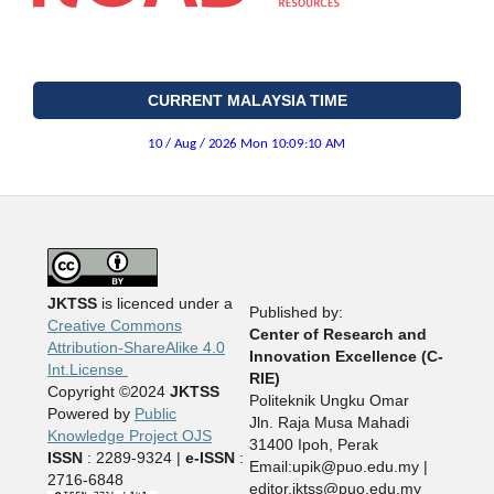
CURRENT MALAYSIA TIME
JKTSS
is licenced under a
Published by:
Creative Commons
Center of Research and
Attribution-ShareAlike 4.0
Innovation Excellence (C-
Int.License
RIE)
Copyright ©2024
JKTSS
Politeknik Ungku Omar
Powered by
Public
Jln. Raja Musa Mahadi
Knowledge Project OJS
31400 Ipoh, Perak
ISSN
: 2289-9324 |
e-ISSN
:
Email:upik@puo.edu.my |
2716-6848
editor.jktss@puo.edu.my