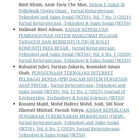
Binti Ithnin, Amir Fariz Che Man,
Sistem E-Zakat di
Politeknik Ungku Omar
,
Jurnal Kejuruteraan,
Teknologi and Sains Sosial (JKTSS): Vol. 7 No. 3 (2021):
Jurnal Kejuruteraan, Teknologi & Sains Sosial (JKTSS)
Halimah Binti Adnan,
KAJIAN KEPERLUAN
PEMBANGUNAN SISTEM MAKLUMAT PELAJAR
TANGGUH DAN BERHENTI (E-TB) DI KOLEJ
KOMUNITI PAYA BESAR
,
Jurnal Kejuruteraan,
Teknologi and Sains Sosial (JKTSS): Vol. 6 No. 1 (2020):
Jurnal Kejuruteraan, Teknologi & Sains Sosial (JKTSS)
Ruhaizat Jubri, Farizan Zakaria, Rosmalati Aman
Shah,
PENGGUNAAN TEKNOLOGI INTERNET
PELBAGAI BENDA (IPB) DALAM SISTEM PENGESAN
ASAP PINTAR
,
Jurnal Kejuruteraan, Teknologi and
Sains Sosial (JKTSS): Vol. 11 No. 2 (2025): Journal of
Engineering, Technology & Social Sciences (JKTSS)
Rozaimi Majid, Mohd Hafeez Mohd. Soid, Siti Noor
Zilawati Minhad, Faezah Yahya,
KAJIAN KEPERLUAN
PENGIRAAN FI KEBENARAN MERANCANG (FiKM)
,
Jurnal Kejuruteraan, Teknologi and Sains Sosial
(JKTSS): Vol. 6 No. 2 (2020): Jurnal Kejuruteraan,
Teknologi & Sains Sosial (JKTSS)