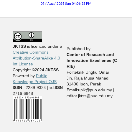
JKTSS
is licenced under a
Published by:
Creative Commons
Center of Research and
Attribution-ShareAlike 4.0
Innovation Excellence (C-
Int.License
RIE)
Copyright ©2024
JKTSS
Politeknik Ungku Omar
Powered by
Public
Jln. Raja Musa Mahadi
Knowledge Project OJS
31400 Ipoh, Perak
ISSN
: 2289-9324 |
e-ISSN
:
Email:upik@puo.edu.my |
2716-6848
editor.jktss@puo.edu.my