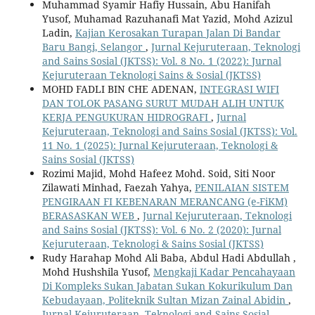
Muhammad Syamir Hafiy Hussain, Abu Hanifah
Yusof, Muhamad Razuhanafi Mat Yazid, Mohd Azizul
Ladin,
Kajian Kerosakan Turapan Jalan Di Bandar
Baru Bangi, Selangor
,
Jurnal Kejuruteraan, Teknologi
and Sains Sosial (JKTSS): Vol. 8 No. 1 (2022): Jurnal
Kejuruteraan Teknologi Sains & Sosial (JKTSS)
MOHD FADLI BIN CHE ADENAN,
INTEGRASI WIFI
DAN TOLOK PASANG SURUT MUDAH ALIH UNTUK
KERJA PENGUKURAN HIDROGRAFI
,
Jurnal
Kejuruteraan, Teknologi and Sains Sosial (JKTSS): Vol.
11 No. 1 (2025): Jurnal Kejuruteraan, Teknologi &
Sains Sosial (JKTSS)
Rozimi Majid, Mohd Hafeez Mohd. Soid, Siti Noor
Zilawati Minhad, Faezah Yahya,
PENILAIAN SISTEM
PENGIRAAN FI KEBENARAN MERANCANG (e-FiKM)
BERASASKAN WEB
,
Jurnal Kejuruteraan, Teknologi
and Sains Sosial (JKTSS): Vol. 6 No. 2 (2020): Jurnal
Kejuruteraan, Teknologi & Sains Sosial (JKTSS)
Rudy Harahap Mohd Ali Baba, Abdul Hadi Abdullah ,
Mohd Hushshila Yusof,
Mengkaji Kadar Pencahayaan
Di Kompleks Sukan Jabatan Sukan Kokurikulum Dan
Kebudayaan, Politeknik Sultan Mizan Zainal Abidin
,
Jurnal Kejuruteraan, Teknologi and Sains Sosial