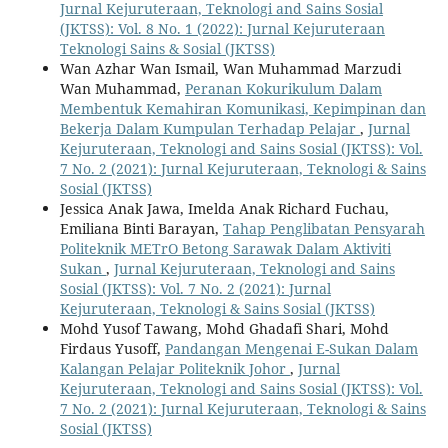
Jurnal Kejuruteraan, Teknologi and Sains Sosial
(JKTSS): Vol. 8 No. 1 (2022): Jurnal Kejuruteraan
Teknologi Sains & Sosial (JKTSS)
Wan Azhar Wan Ismail, Wan Muhammad Marzudi
Wan Muhammad,
Peranan Kokurikulum Dalam
Membentuk Kemahiran Komunikasi, Kepimpinan dan
Bekerja Dalam Kumpulan Terhadap Pelajar
,
Jurnal
Kejuruteraan, Teknologi and Sains Sosial (JKTSS): Vol.
7 No. 2 (2021): Jurnal Kejuruteraan, Teknologi & Sains
Sosial (JKTSS)
Jessica Anak Jawa, Imelda Anak Richard Fuchau,
Emiliana Binti Barayan,
Tahap Penglibatan Pensyarah
Politeknik METrO Betong Sarawak Dalam Aktiviti
Sukan
,
Jurnal Kejuruteraan, Teknologi and Sains
Sosial (JKTSS): Vol. 7 No. 2 (2021): Jurnal
Kejuruteraan, Teknologi & Sains Sosial (JKTSS)
Mohd Yusof Tawang, Mohd Ghadafi Shari, Mohd
Firdaus Yusoff,
Pandangan Mengenai E-Sukan Dalam
Kalangan Pelajar Politeknik Johor
,
Jurnal
Kejuruteraan, Teknologi and Sains Sosial (JKTSS): Vol.
7 No. 2 (2021): Jurnal Kejuruteraan, Teknologi & Sains
Sosial (JKTSS)