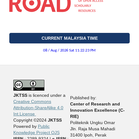
CURRENT MALAYSIA TIME
JKTSS
is licenced under a
Published by:
Creative Commons
Center of Research and
Attribution-ShareAlike 4.0
Innovation Excellence (C-
Int.License
RIE)
Copyright ©2024
JKTSS
Politeknik Ungku Omar
Powered by
Public
Jln. Raja Musa Mahadi
Knowledge Project OJS
31400 Ipoh, Perak
ISSN
: 2289-9324 |
e-ISSN
: