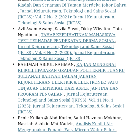
Riadah Dan Senaman Di Taman Merdeka Johor Bahru
,
Jurnal Kejuruteraan, Teknologi and Sains Sosial
(JKTSS): Vol. 7 No. 2 (2021): Jurnal Kejuruteraan,
Teknologi & Sains Sosial (JKTSS)
Azli Syam Awang, Sazila Yusof, Dicky Wiwittan Toto
Ngadiman,
TAHAP KEPRIHATINAN MAHASISWA
TVET TERHADAP PENDEKATAN DERMA SOSIAL
,
Jurnal Kejuruteraan, Teknologi and Sains Sosial
(JKTSS): Vol. 6 No. 2 (2020): Jurnal Kejuruteraan,
Teknologi & Sains Sosial (JKTSS)
RAHIMAH ABDUL RAHMAN,
KAJIAN MENGENAI
KEBOLEHPASARAN GRADUAN POLITEKNIK TUANKU
SULTANAH BAHIYAH DALAM JABATAN
KEJURUTERAAN ELEKTRIK & ELEKTRONIK: SATU
TINJAUAN EMPIRIKAL DARI ASPEK JANTINA DAN
PROGRAM PENGAJIAN
,
Jurnal Kejuruteraan,
Teknologi and Sains Sosial (JKTSS): Vol. 11 No. 1
(2025): Jurnal Kejuruteraan, Teknologi & Sains Sosial
(JKTSS)
Ernie Kulian @ Abd Karim, Saiful Hazman Mokhtar,
Nasriah Ashikin Mat Nadzir,
Analisis Kualiti Air
Menggunakan Penapis Easy Micron Water Filter
,