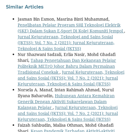
Similar Articles
Jasman Bin Esmon, Masrina Binti Muhammad,
Penglibatan Pelajar Program Sijil Teknologi Elektrik
(SKE) Dalam Sukan E-Sport Di Kolej Komuniti Jempol
,
Jurnal Kejuruteraan, Teknologi and Sains Sosial
(JKTSS): Vol. 7 No. 2 (2021): Jurnal Kejuruteraan,
Teknologi & Sains Sosial (JKTSS)
Nur Shazwani Sadzali, Erlia Nasir, Mohd Ghadafi
Shari,
Tahap Pengetahuan Dan Kekangan Pelajar
Politeknik METrO Johor Bahru Dalam Permainan
Tradisional Congkak
,
Jurnal Kejuruteraan, Teknologi
and Sains Sosial (JKTSS): Vol. 7 No. 2 (2021): Jurnal
Kejuruteraan, Teknologi & Sains Sosial (JKTSS)
Norsela A. Manaf, Intan Rahimah Ahmad, Nurul
Ilyana Baharudin,
Hubungan Antara Kemahiran
Generik Dengan Aktiviti Sukarelawan Dalam
Kalangan Pelajar
,
Jurnal Kejuruteraan, Teknologi
and Sains Sosial (JKTSS): Vol. 7 No. 2 (2021): Jurnal
Kejuruteraan, Teknologi & Sains Sosial (JKTSS)
Faizah Sahbudin, Malisa Othman, Mohd Ghadafi
Shari,
Kesan Pandemik Terhadap Aktiviti-aktiviti