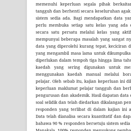
memenuhi keperluan segala pihak berkaitan
tangguh dan berhenti secara keseluruhan agak 
sistem sedia ada. Bagi mendapatkan data ya
perlu membuka setiap satu kelas yang ada
secara satu persatu melalui kelas yang akti
mempunyai beberapa masalah yang sangat ny
data yang diperolehi kurang tepat, keciciran
yang mengambil masa lama untuk dikumpulkan.
diperlukan dalam tempoh tiga hingga lima tahu
kaedah yang sering digunakan untuk me
menggunakan kaedah manual melalui bor
pelajar. Oleh sebab itu, kajian keperluan ini 
keperluan maklumat pelajar tangguh dan berh
pengurusan dan akademik. Hasil dapatan data 
soal selidik dan telah diedarkan dikalangan pe
responden yang terlibat di dalam kajian ini 
Data telah dianalisa secara kuantitatif dan d
bahawa 90 % responden bersetuju sistem sedia
Manakala, 100% responden menyokong pemba