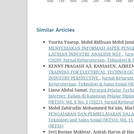
Similar Articles
Yusrita Yuseop, Mohd Ridhuan Mohd Jami
MENYEDIAKAN INFORMASI ASPEK PENG
LATIHAN INDUSTRI: ANALISIS NGT
,
Jurn
(2020): Jurnal Kejuruteraan, Teknologi & S
KENNY PRAGASH A/L KANIASEN, AZREEN 
TRAINING FOR ELECTRICAL TECHNOLOGY
INDUSTRY PERSPECTIVE
,
Jurnal Kejuruter
Kejuruteraan, Teknologi & Sains Sosial (J
Liana Abdul Samat,
Persepsi Pelajar Te
Internet: Kajian di Kalangan Pelajar Diplo
(JKTSS): Vol. 8 No. 1 (2022): Jurnal Kejuru
Mohd Zahirudin Mohammed Na’aim, Marl
PENGAJARAN DAN PEMBELAJARAN DALA
Teknologi and Sains Sosial (JKTSS): Vol. 1
(JKTSS)
Seri Bunian Mokhtar, Azizah Haron @ Ha