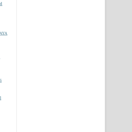
nd
AYA
:
6
l