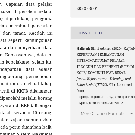
. Capaian data pelajar
2020-06-01
sukar di perolehi melalui
ng diperlukan, pengguna
 dan membuat pencarian
f dan tamat. Kaedah ini
HOW TO CITE
ata seperti kemungkinan
 data dan penyediaan data
Halimah Binti Adnan. (2020). KAJIA
 Kebiasaannya, data ini
KEPERLUAN PEMBANGUNAN
SISTEM MAKLUMAT PELAJAR
n kebelakang. Selain itu,
TANGGUH DAN BERHENTI (E-TB) DI
ndapatkan data adalah
KOLEJ KOMUNITI PAYA BESAR.
ang-borang permohonan
Jurnal Kejuruteraan, Teknologi and
dibuat untuk melihat tahap
Sains Sosial (JKTSS)
,
6
(1). Retrieved
enti di KKPB dikalangan
from
http://jktss.puo.edu.my/jurnalpuo/in
diperolehi melalui borang
ex.php/jurnal/article/view/193
nsyarah di KKPB. Bilangan
adalah seramai 40 orang.
More Citation Formats
apatan kajian menunjukkan
 ada perlu ditambah baik.
ngunan Sistem Maklumat