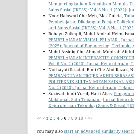
Mempertingkatkan Kemahiran Menulis D
Sains Sosial (JKTSS): Vol. 8 No. 1 (2022): 
Noor Halawati Che Meh, Mas Guieta,
Taha
Pembelajaran Dikalangan Pelajar Politekn
and Sains Sosial (JKTSS): Vol. 8 No. 1 (202
Rohayu Zulkapli, Mohd Amirul Helmi Ismail,
PEMBELAJARAN VISUAL PELAJAR
,
Jurnal
(2025): Journal of Engineering, Technology
Mohd Assidiq Che Ahmad, Munirah Abdul
PEMBELAJARAN INTERAKTIF: CONNECT
Vol. 6 No. 2 (2020): Jurnal Kejuruteraan, T
Norhayati Sa'adah Binti Che Abd Razak, N
PEMBANGUNAN PROJEK AKHIR BERASAS
POLITEKNIK SULTAN MIZAN ZAINAL ABI
No. 2 (2020): Jurnal Kejuruteraan, Teknolo
Suziwati binti Yusof, Hairi Alias,
Penggunaa
Maklumat: Satu Tinjauan
,
Jurnal Kejurute
Kejuruteraan Teknologi Sains & Sosial (JK
<<
<
1
2
3
4
5
6
7
8
9
10
>
>>
You may also
start an advanced similarity searc