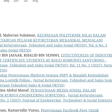
l, Maheran Sulaiman,
KEUPAYAAN POLITEKNIK NILAI DALAM
ETAHUAN PELAJAR KEJURUTERAN MEKANIKAL MENJALANI
al Kejuruteraan, Teknologi and Sains Sosial (JKTSS): Vol. 6 No. 1
ains Sosial (JKTSS)
BIN JAFAAR, KHALID BIN SEPAWI,
EFFECTIVENESS OF INDUSTR
 CERTIFICATE STUDENTS AT KOLEJ KOMUNITI SANTUBONG :
aan, Teknologi and Sains Sosial (JKTSS): Vol. 11 No. 1 (2025): Jurn
KTSS)
rhadap Penggunaan Platform Semasa PDPT & Masalah Kemudahan
ma Logistik Polisas
,
Jurnal Kejuruteraan, Teknologi and Sains Sosi
teraan Teknologi Sains & Sosial (JKTSS)
ina Abdul Manaf,
PENGGUNAAN MEDIA SOSIAL DALAM
M KURSUS ENGINEERING SURVEYING
,
Jurnal Kejuruteraan,
1 No. 2 (2025): Journal of Engineering, Technology & Social Sciences
ssan, Kamarudin Yunus,
Penggunaan Facebook Page Untuk