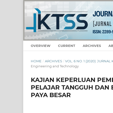
OVERVIEW
CURRENT
ARCHIVES
A
HOME
/
ARCHIVES
/
VOL. 6 NO. 1 (2020): JURNA
Engineering and Technology
KAJIAN KEPERLUAN PE
PELAJAR TANGGUH DAN B
PAYA BESAR