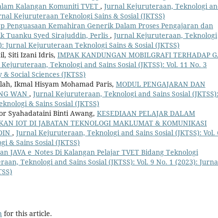
alam Kalangan Komuniti TVET
,
Jurnal Kejuruteraan, Teknologi a
Jurnal Kejuruteraan Teknologi Sains & Sosial (JKTSS)
p Penguasaan Kemahiran Generik Dalam Proses Pengajaran dan
ik Tuanku Syed Sirajuddin, Perlis
,
Jurnal Kejuruteraan, Teknologi
2): Jurnal Kejuruteraan Teknologi Sains & Sosial (JKTSS)
 Siti Izani Idris,
IMPAK KANDUNGAN MOBILGRAFI TERHADAP G
 Kejuruteraan, Teknologi and Sains Sosial (JKTSS): Vol. 11 No. 3
 & Social Sciences (JKTSS)
lah, Ikmal Hisyam Mohamad Paris,
MODUL PENGAJARAN DAN
ING WAN
,
Jurnal Kejuruteraan, Teknologi and Sains Sosial (JKTSS)
eknologi & Sains Sosial (JKTSS)
or Syahadataini Binti Awang,
KESEDIAAN PELAJAR DALAM
KAN IOT DI JABATAN TEKNOLOGI MAKLUMAT & KOMUNIKASI
DIN
,
Jurnal Kejuruteraan, Teknologi and Sains Sosial (JKTSS): Vol. 
gi & Sains Sosial (JKTSS)
n JAVA e_Notes Di Kalangan Pelajar TVET Bidang Teknologi
raan, Teknologi and Sains Sosial (JKTSS): Vol. 9 No. 1 (2023): Jurna
TSS)
h
for this article.