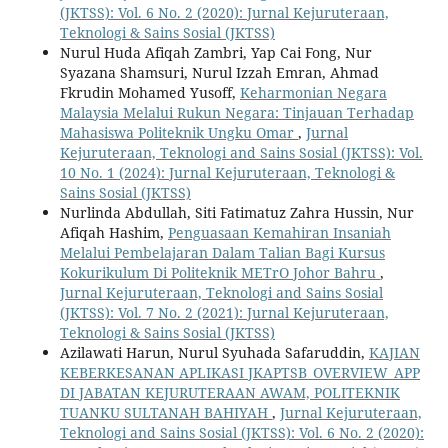
(JKTSS): Vol. 6 No. 2 (2020): Jurnal Kejuruteraan,
Teknologi & Sains Sosial (JKTSS)
Nurul Huda Afiqah Zambri, Yap Cai Fong, Nur
Syazana Shamsuri, Nurul Izzah Emran, Ahmad
Fkrudin Mohamed Yusoff,
Keharmonian Negara
Malaysia Melalui Rukun Negara: Tinjauan Terhadap
Mahasiswa Politeknik Ungku Omar
,
Jurnal
Kejuruteraan, Teknologi and Sains Sosial (JKTSS): Vol.
10 No. 1 (2024): Jurnal Kejuruteraan, Teknologi &
Sains Sosial (JKTSS)
Nurlinda Abdullah, Siti Fatimatuz Zahra Hussin, Nur
Afiqah Hashim,
Penguasaan Kemahiran Insaniah
Melalui Pembelajaran Dalam Talian Bagi Kursus
Kokurikulum Di Politeknik METrO Johor Bahru
,
Jurnal Kejuruteraan, Teknologi and Sains Sosial
(JKTSS): Vol. 7 No. 2 (2021): Jurnal Kejuruteraan,
Teknologi & Sains Sosial (JKTSS)
Azilawati Harun, Nurul Syuhada Safaruddin,
KAJIAN
KEBERKESANAN APLIKASI JKAPTSB_OVERVIEW_APP
DI JABATAN KEJURUTERAAN AWAM, POLITEKNIK
TUANKU SULTANAH BAHIYAH
,
Jurnal Kejuruteraan,
Teknologi and Sains Sosial (JKTSS): Vol. 6 No. 2 (2020):