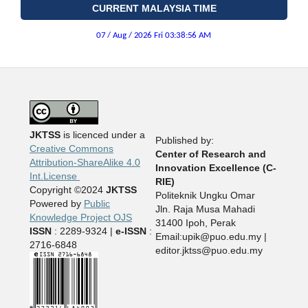
CURRENT MALAYSIA TIME
JKTSS
is licenced under a
Published by:
Creative Commons
Center of Research and
Attribution-ShareAlike 4.0
Innovation Excellence (C-
Int.License
RIE)
Copyright ©2024
JKTSS
Politeknik Ungku Omar
Powered by
Public
Jln. Raja Musa Mahadi
Knowledge Project OJS
31400 Ipoh, Perak
ISSN
: 2289-9324 |
e-ISSN
:
Email:upik@puo.edu.my |
2716-6848
editor.jktss@puo.edu.my