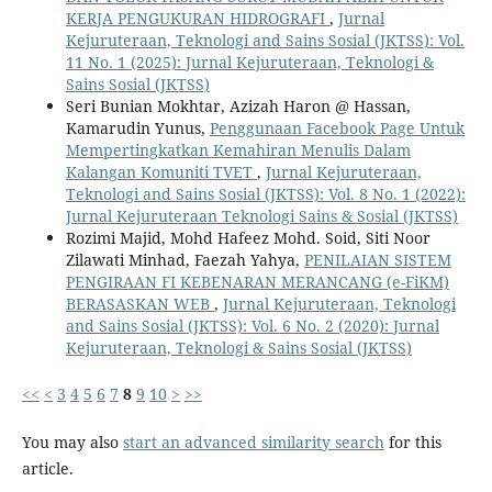
KERJA PENGUKURAN HIDROGRAFI
,
Jurnal
Kejuruteraan, Teknologi and Sains Sosial (JKTSS): Vol.
11 No. 1 (2025): Jurnal Kejuruteraan, Teknologi &
Sains Sosial (JKTSS)
Seri Bunian Mokhtar, Azizah Haron @ Hassan,
Kamarudin Yunus,
Penggunaan Facebook Page Untuk
Mempertingkatkan Kemahiran Menulis Dalam
Kalangan Komuniti TVET
,
Jurnal Kejuruteraan,
Teknologi and Sains Sosial (JKTSS): Vol. 8 No. 1 (2022):
Jurnal Kejuruteraan Teknologi Sains & Sosial (JKTSS)
Rozimi Majid, Mohd Hafeez Mohd. Soid, Siti Noor
Zilawati Minhad, Faezah Yahya,
PENILAIAN SISTEM
PENGIRAAN FI KEBENARAN MERANCANG (e-FiKM)
BERASASKAN WEB
,
Jurnal Kejuruteraan, Teknologi
and Sains Sosial (JKTSS): Vol. 6 No. 2 (2020): Jurnal
Kejuruteraan, Teknologi & Sains Sosial (JKTSS)
<<
<
3
4
5
6
7
8
9
10
>
>>
You may also
start an advanced similarity search
for this
article.