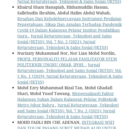
Jurnal Kejuruteraan, Teknologi & Sains Sosial (JKTSS)
Khairul Sham Hanapiah, Hishamuddin Hassan,
Sallehudin Ibrahim, Abdul Halim Abdul Wahab,
Kesahan Dan Kebolehpercayaan Instrumen Penilaian
Pengetahuan, Sikap Dan Amalan Terhadap Pandemik
Covid-19 Dalam Kalangan Pelajar Institut Pendidikan
Guru
,
Jurnal Kejuruteraan, Teknologi and Sains
Sosial (JKTSS): Vol. 7 No. 2 (2021): Jurnal
Kejuruteraan, Teknologi & Sains Sosial (JKTSS)
Nurizaty Muhammad Nor, Nor Lian Mohd Nordin,
PROFIL PERSONALITI PELAJAR FASILITATOR STEM
POLITEKNIK UNGKU OMAR, IPOH.
,
Jurnal
Kejuruteraan, Teknologi and Sains Sosial (JKTSS): Vol.
5 No. 1 (2019): Jurnal Kejuruteraan, Teknologi & Sains
Sosial (JKTSS)
Mohd Ezry Muhammad Rizal Tan, Mohd Ghadafi
Shari, Mohd Yusof Tawang,
Mengenalpasti Faktor
Halangan Sukan Dalam Kalangan Pelajar Politeknik
Metro Johor Bahru
,
Jurnal Kejuruteraan, Teknologi
and Sains Sosial (JKTSS): Vol. 7 No. 2 (2021): Jurnal
Kejuruteraan, Teknologi & Sains Sosial (JKTSS)
MOHD FADLI BIN CHE ADENAN,
INTEGRASI WIFI
DAN TOLOK PASANG SURUT MUDAH ALIH UNTUK