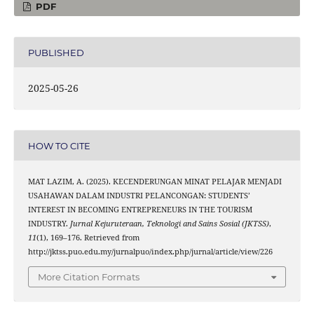
PDF
PUBLISHED
2025-05-26
HOW TO CITE
MAT LAZIM, A. (2025). KECENDERUNGAN MINAT PELAJAR MENJADI
USAHAWAN DALAM INDUSTRI PELANCONGAN: STUDENTS’
INTEREST IN BECOMING ENTREPRENEURS IN THE TOURISM
INDUSTRY.
Jurnal Kejuruteraan, Teknologi and Sains Sosial (JKTSS)
,
11
(1), 169–176. Retrieved from
http://jktss.puo.edu.my/jurnalpuo/index.php/jurnal/article/view/226
More Citation Formats