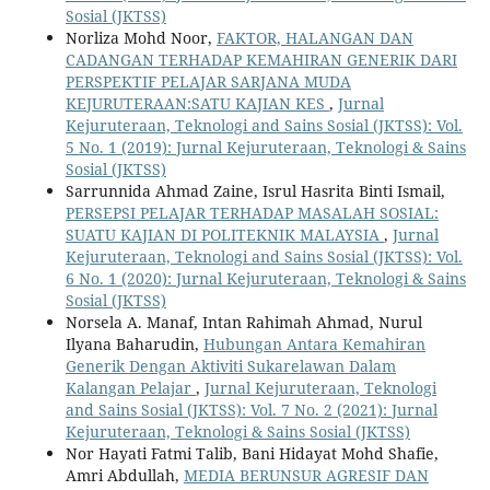
Sosial (JKTSS)
Norliza Mohd Noor,
FAKTOR, HALANGAN DAN
CADANGAN TERHADAP KEMAHIRAN GENERIK DARI
PERSPEKTIF PELAJAR SARJANA MUDA
KEJURUTERAAN:SATU KAJIAN KES
,
Jurnal
Kejuruteraan, Teknologi and Sains Sosial (JKTSS): Vol.
5 No. 1 (2019): Jurnal Kejuruteraan, Teknologi & Sains
Sosial (JKTSS)
Sarrunnida Ahmad Zaine, Isrul Hasrita Binti Ismail,
PERSEPSI PELAJAR TERHADAP MASALAH SOSIAL:
SUATU KAJIAN DI POLITEKNIK MALAYSIA
,
Jurnal
Kejuruteraan, Teknologi and Sains Sosial (JKTSS): Vol.
6 No. 1 (2020): Jurnal Kejuruteraan, Teknologi & Sains
Sosial (JKTSS)
Norsela A. Manaf, Intan Rahimah Ahmad, Nurul
Ilyana Baharudin,
Hubungan Antara Kemahiran
Generik Dengan Aktiviti Sukarelawan Dalam
Kalangan Pelajar
,
Jurnal Kejuruteraan, Teknologi
and Sains Sosial (JKTSS): Vol. 7 No. 2 (2021): Jurnal
Kejuruteraan, Teknologi & Sains Sosial (JKTSS)
Nor Hayati Fatmi Talib, Bani Hidayat Mohd Shafie,
Amri Abdullah,
MEDIA BERUNSUR AGRESIF DAN