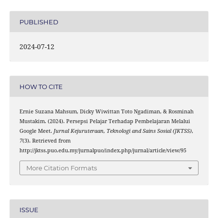
PUBLISHED
2024-07-12
HOW TO CITE
Ernie Suzana Mahsum, Dicky Wiwittan Toto Ngadiman, & Rosminah
Mustakim. (2024). Persepsi Pelajar Terhadap Pembelajaran Melalui
Google Meet.
Jurnal Kejuruteraan, Teknologi and Sains Sosial (JKTSS)
,
7
(3). Retrieved from
http://jktss.puo.edu.my/jurnalpuo/index.php/jurnal/article/view/95
More Citation Formats
ISSUE