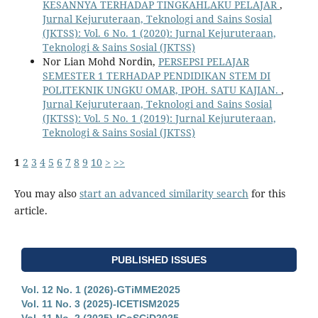
KESANNYA TERHADAP TINGKAHLAKU PELAJAR
,
Jurnal Kejuruteraan, Teknologi and Sains Sosial
(JKTSS): Vol. 6 No. 1 (2020): Jurnal Kejuruteraan,
Teknologi & Sains Sosial (JKTSS)
Nor Lian Mohd Nordin,
PERSEPSI PELAJAR
SEMESTER 1 TERHADAP PENDIDIKAN STEM DI
POLITEKNIK UNGKU OMAR, IPOH. SATU KAJIAN.
,
Jurnal Kejuruteraan, Teknologi and Sains Sosial
(JKTSS): Vol. 5 No. 1 (2019): Jurnal Kejuruteraan,
Teknologi & Sains Sosial (JKTSS)
1
2
3
4
5
6
7
8
9
10
>
>>
You may also
start an advanced similarity search
for this
article.
PUBLISHED ISSUES
Vol. 12 No. 1 (2026)-GTiMME2025
Vol. 11 No. 3 (2025)-ICETISM2025
Vol. 11 No. 2 (2025)-ICoSCiD2025