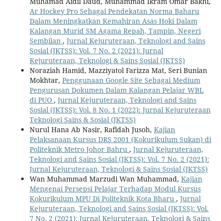
Muhamad Aidil Daud, Muhammad Ikram Omar Bakhi,
Ar Hockey Pro Sebagai Pendekatan Norma Baharu
Dalam Meningkatkan Kemahiran Asas Hoki Dalam
Kalangan Murid SM Agama Repah, Tampin, Negeri
Sembilan
,
Jurnal Kejuruteraan, Teknologi and Sains
Sosial (JKTSS): Vol. 7 No. 2 (2021): Jurnal
Kejuruteraan, Teknologi & Sains Sosial (JKTSS)
Noraziah Hamid, Mazziyatol Farizza Mat, Seri Bunian
Mokhtar,
Penggunaan Google Site Sebagai Medium
Pengurusan Dokumen Dalam Kalangan Pelajar WBL
di PUO
,
Jurnal Kejuruteraan, Teknologi and Sains
Sosial (JKTSS): Vol. 8 No. 1 (2022): Jurnal Kejuruteraan
Teknologi Sains & Sosial (JKTSS)
Nurul Hana Ab Nasir, Rafidah Jusoh,
Kajian
Pelaksanaan Kursus DRS 2001 (Kokurikulum Sukan) di
Politeknik Metro Johor Bahru
,
Jurnal Kejuruteraan,
Teknologi and Sains Sosial (JKTSS): Vol. 7 No. 2 (2021):
Jurnal Kejuruteraan, Teknologi & Sains Sosial (JKTSS)
Wan Muhammad Marzudi Wan Muhammad,
Kajian
Mengenai Persepsi Pelajar Terhadap Modul Kursus
Kokurikulum MPU Di Politeknik Kota Bharu
,
Jurnal
Kejuruteraan, Teknologi and Sains Sosial (JKTSS): Vol.
7 No. 2 (2021): Jurnal Kejuruteraan, Teknologi & Sains