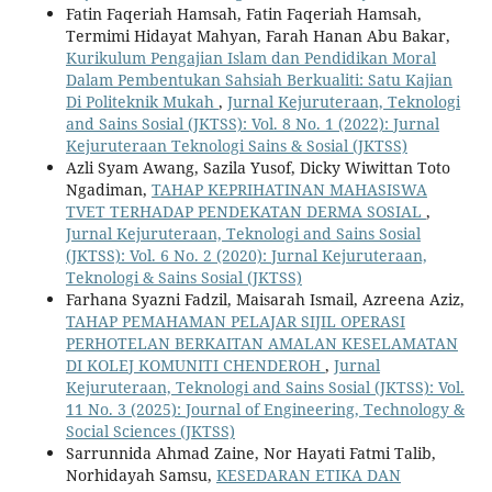
Fatin Faqeriah Hamsah, Fatin Faqeriah Hamsah,
Termimi Hidayat Mahyan, Farah Hanan Abu Bakar,
Kurikulum Pengajian Islam dan Pendidikan Moral
Dalam Pembentukan Sahsiah Berkualiti: Satu Kajian
Di Politeknik Mukah
,
Jurnal Kejuruteraan, Teknologi
and Sains Sosial (JKTSS): Vol. 8 No. 1 (2022): Jurnal
Kejuruteraan Teknologi Sains & Sosial (JKTSS)
Azli Syam Awang, Sazila Yusof, Dicky Wiwittan Toto
Ngadiman,
TAHAP KEPRIHATINAN MAHASISWA
TVET TERHADAP PENDEKATAN DERMA SOSIAL
,
Jurnal Kejuruteraan, Teknologi and Sains Sosial
(JKTSS): Vol. 6 No. 2 (2020): Jurnal Kejuruteraan,
Teknologi & Sains Sosial (JKTSS)
Farhana Syazni Fadzil, Maisarah Ismail, Azreena Aziz,
TAHAP PEMAHAMAN PELAJAR SIJIL OPERASI
PERHOTELAN BERKAITAN AMALAN KESELAMATAN
DI KOLEJ KOMUNITI CHENDEROH
,
Jurnal
Kejuruteraan, Teknologi and Sains Sosial (JKTSS): Vol.
11 No. 3 (2025): Journal of Engineering, Technology &
Social Sciences (JKTSS)
Sarrunnida Ahmad Zaine, Nor Hayati Fatmi Talib,
Norhidayah Samsu,
KESEDARAN ETIKA DAN