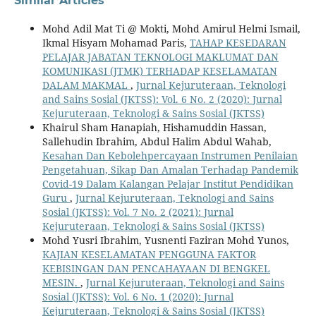
Similar Articles
Mohd Adil Mat Ti @ Mokti, Mohd Amirul Helmi Ismail,
Ikmal Hisyam Mohamad Paris,
TAHAP KESEDARAN
PELAJAR JABATAN TEKNOLOGI MAKLUMAT DAN
KOMUNIKASI (JTMK) TERHADAP KESELAMATAN
DALAM MAKMAL
,
Jurnal Kejuruteraan, Teknologi
and Sains Sosial (JKTSS): Vol. 6 No. 2 (2020): Jurnal
Kejuruteraan, Teknologi & Sains Sosial (JKTSS)
Khairul Sham Hanapiah, Hishamuddin Hassan,
Sallehudin Ibrahim, Abdul Halim Abdul Wahab,
Kesahan Dan Kebolehpercayaan Instrumen Penilaian
Pengetahuan, Sikap Dan Amalan Terhadap Pandemik
Covid-19 Dalam Kalangan Pelajar Institut Pendidikan
Guru
,
Jurnal Kejuruteraan, Teknologi and Sains
Sosial (JKTSS): Vol. 7 No. 2 (2021): Jurnal
Kejuruteraan, Teknologi & Sains Sosial (JKTSS)
Mohd Yusri Ibrahim, Yusnenti Faziran Mohd Yunos,
KAJIAN KESELAMATAN PENGGUNA FAKTOR
KEBISINGAN DAN PENCAHAYAAN DI BENGKEL
MESIN.
,
Jurnal Kejuruteraan, Teknologi and Sains
Sosial (JKTSS): Vol. 6 No. 1 (2020): Jurnal
Kejuruteraan, Teknologi & Sains Sosial (JKTSS)