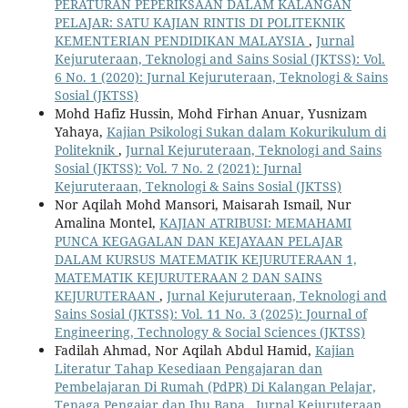
PERATURAN PEPERIKSAAN DALAM KALANGAN
PELAJAR: SATU KAJIAN RINTIS DI POLITEKNIK
KEMENTERIAN PENDIDIKAN MALAYSIA
,
Jurnal
Kejuruteraan, Teknologi and Sains Sosial (JKTSS): Vol.
6 No. 1 (2020): Jurnal Kejuruteraan, Teknologi & Sains
Sosial (JKTSS)
Mohd Hafiz Hussin, Mohd Firhan Anuar, Yusnizam
Yahaya,
Kajian Psikologi Sukan dalam Kokurikulum di
Politeknik
,
Jurnal Kejuruteraan, Teknologi and Sains
Sosial (JKTSS): Vol. 7 No. 2 (2021): Jurnal
Kejuruteraan, Teknologi & Sains Sosial (JKTSS)
Nor Aqilah Mohd Mansori, Maisarah Ismail, Nur
Amalina Montel,
KAJIAN ATRIBUSI: MEMAHAMI
PUNCA KEGAGALAN DAN KEJAYAAN PELAJAR
DALAM KURSUS MATEMATIK KEJURUTERAAN 1,
MATEMATIK KEJURUTERAAN 2 DAN SAINS
KEJURUTERAAN
,
Jurnal Kejuruteraan, Teknologi and
Sains Sosial (JKTSS): Vol. 11 No. 3 (2025): Journal of
Engineering, Technology & Social Sciences (JKTSS)
Fadilah Ahmad, Nor Aqilah Abdul Hamid,
Kajian
Literatur Tahap Kesediaan Pengajaran dan
Pembelajaran Di Rumah (PdPR) Di Kalangan Pelajar,
Tenaga Pengajar dan Ibu Bapa
,
Jurnal Kejuruteraan,