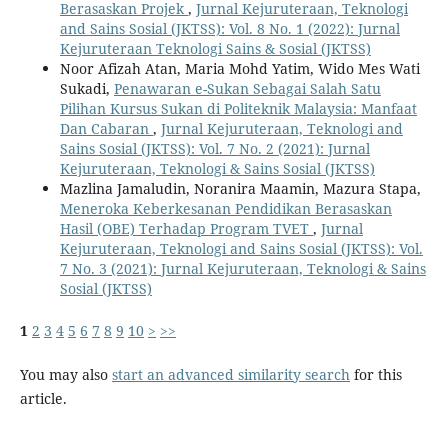
Berasaskan Projek
,
Jurnal Kejuruteraan, Teknologi
and Sains Sosial (JKTSS): Vol. 8 No. 1 (2022): Jurnal
Kejuruteraan Teknologi Sains & Sosial (JKTSS)
Noor Afizah Atan, Maria Mohd Yatim, Wido Mes Wati
Sukadi,
Penawaran e-Sukan Sebagai Salah Satu
Pilihan Kursus Sukan di Politeknik Malaysia: Manfaat
Dan Cabaran
,
Jurnal Kejuruteraan, Teknologi and
Sains Sosial (JKTSS): Vol. 7 No. 2 (2021): Jurnal
Kejuruteraan, Teknologi & Sains Sosial (JKTSS)
Mazlina Jamaludin, Noranira Maamin, Mazura Stapa,
Meneroka Keberkesanan Pendidikan Berasaskan
Hasil (OBE) Terhadap Program TVET
,
Jurnal
Kejuruteraan, Teknologi and Sains Sosial (JKTSS): Vol.
7 No. 3 (2021): Jurnal Kejuruteraan, Teknologi & Sains
Sosial (JKTSS)
1
2
3
4
5
6
7
8
9
10
>
>>
You may also
start an advanced similarity search
for this
article.