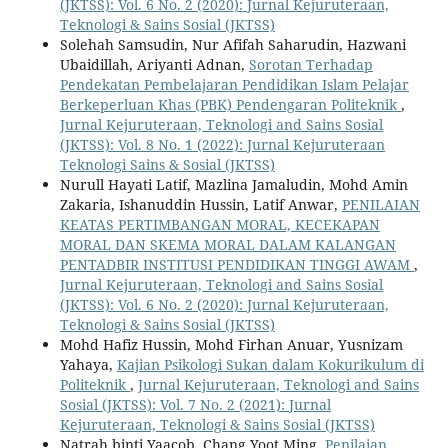
(JKTSS): Vol. 6 No. 2 (2020): Jurnal Kejuruteraan,
Teknologi & Sains Sosial (JKTSS)
Solehah Samsudin, Nur Afifah Saharudin, Hazwani
Ubaidillah, Ariyanti Adnan,
Sorotan Terhadap
Pendekatan Pembelajaran Pendidikan Islam Pelajar
Berkeperluan Khas (PBK) Pendengaran Politeknik
,
Jurnal Kejuruteraan, Teknologi and Sains Sosial
(JKTSS): Vol. 8 No. 1 (2022): Jurnal Kejuruteraan
Teknologi Sains & Sosial (JKTSS)
Nurull Hayati Latif, Mazlina Jamaludin, Mohd Amin
Zakaria, Ishanuddin Hussin, Latif Anwar,
PENILAIAN
KEATAS PERTIMBANGAN MORAL, KECEKAPAN
MORAL DAN SKEMA MORAL DALAM KALANGAN
PENTADBIR INSTITUSI PENDIDIKAN TINGGI AWAM
,
Jurnal Kejuruteraan, Teknologi and Sains Sosial
(JKTSS): Vol. 6 No. 2 (2020): Jurnal Kejuruteraan,
Teknologi & Sains Sosial (JKTSS)
Mohd Hafiz Hussin, Mohd Firhan Anuar, Yusnizam
Yahaya,
Kajian Psikologi Sukan dalam Kokurikulum di
Politeknik
,
Jurnal Kejuruteraan, Teknologi and Sains
Sosial (JKTSS): Vol. 7 No. 2 (2021): Jurnal
Kejuruteraan, Teknologi & Sains Sosial (JKTSS)
Natrah binti Yaacob, Chang Yoot Ming,
Penilaian