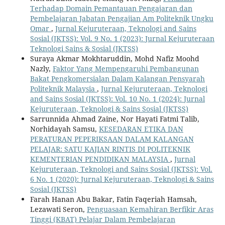
Terhadap Domain Pemantauan Pengajaran dan
Pembelajaran Jabatan Pengajian Am Politeknik Ungku
Omar
,
Jurnal Kejuruteraan, Teknologi and Sains
Sosial (JKTSS): Vol. 9 No. 1 (2023): Jurnal Kejuruteraan
Teknologi Sains & Sosial (JKTSS)
Suraya Akmar Mokhtaruddin, Mohd Nafiz Moohd
Nazly,
Faktor Yang Mempengaruhi Pembangunan
Bakat Pengkomersialan Dalam Kalangan Pensyarah
Politeknik Malaysia
,
Jurnal Kejuruteraan, Teknologi
and Sains Sosial (JKTSS): Vol. 10 No. 1 (2024): Jurnal
Kejuruteraan, Teknologi & Sains Sosial (JKTSS)
Sarrunnida Ahmad Zaine, Nor Hayati Fatmi Talib,
Norhidayah Samsu,
KESEDARAN ETIKA DAN
PERATURAN PEPERIKSAAN DALAM KALANGAN
PELAJAR: SATU KAJIAN RINTIS DI POLITEKNIK
KEMENTERIAN PENDIDIKAN MALAYSIA
,
Jurnal
Kejuruteraan, Teknologi and Sains Sosial (JKTSS): Vol.
6 No. 1 (2020): Jurnal Kejuruteraan, Teknologi & Sains
Sosial (JKTSS)
Farah Hanan Abu Bakar, Fatin Faqeriah Hamsah,
Lezawati Seron,
Penguasaan Kemahiran Berfikir Aras
Tinggi (KBAT) Pelajar Dalam Pembelajaran