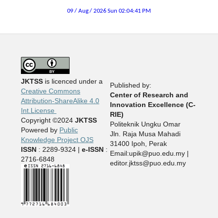
JKTSS
is licenced under a
Published by:
Creative Commons
Center of Research and
Attribution-ShareAlike 4.0
Innovation Excellence (C-
Int.License
RIE)
Copyright ©2024
JKTSS
Politeknik Ungku Omar
Powered by
Public
Jln. Raja Musa Mahadi
Knowledge Project OJS
31400 Ipoh, Perak
ISSN
: 2289-9324 |
e-ISSN
:
Email:upik@puo.edu.my |
2716-6848
editor.jktss@puo.edu.my