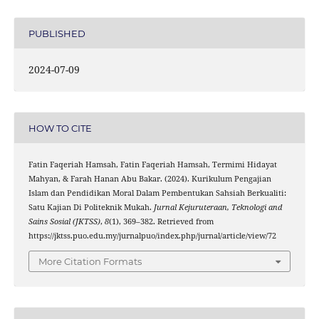
PUBLISHED
2024-07-09
HOW TO CITE
Fatin Faqeriah Hamsah, Fatin Faqeriah Hamsah, Termimi Hidayat
Mahyan, & Farah Hanan Abu Bakar. (2024). Kurikulum Pengajian
Islam dan Pendidikan Moral Dalam Pembentukan Sahsiah Berkualiti:
Satu Kajian Di Politeknik Mukah.
Jurnal Kejuruteraan, Teknologi and
Sains Sosial (JKTSS)
,
8
(1), 369–382. Retrieved from
https://jktss.puo.edu.my/jurnalpuo/index.php/jurnal/article/view/72
More Citation Formats