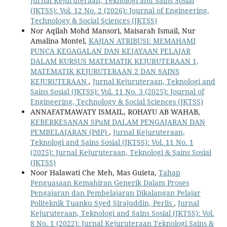
Jurnal Kejuruteraan, Teknologi and Sains Sosial
(JKTSS): Vol. 12 No. 2 (2026): Journal of Engineering,
Technology & Social Sciences (JKTSS)
Nor Aqilah Mohd Mansori, Maisarah Ismail, Nur
Amalina Montel,
KAJIAN ATRIBUSI: MEMAHAMI
PUNCA KEGAGALAN DAN KEJAYAAN PELAJAR
DALAM KURSUS MATEMATIK KEJURUTERAAN 1,
MATEMATIK KEJURUTERAAN 2 DAN SAINS
KEJURUTERAAN
,
Jurnal Kejuruteraan, Teknologi and
Sains Sosial (JKTSS): Vol. 11 No. 3 (2025): Journal of
Engineering, Technology & Social Sciences (JKTSS)
ANNAFATMAWATY ISMAIL, ROHAYU AB WAHAB,
KEBERKESANAN SPuM DALAM PENGAJARAN DAN
PEMBELAJARAN (PdP)
,
Jurnal Kejuruteraan,
Teknologi and Sains Sosial (JKTSS): Vol. 11 No. 1
(2025): Jurnal Kejuruteraan, Teknologi & Sains Sosial
(JKTSS)
Noor Halawati Che Meh, Mas Guieta,
Tahap
Penguasaan Kemahiran Generik Dalam Proses
Pengajaran dan Pembelajaran Dikalangan Pelajar
Politeknik Tuanku Syed Sirajuddin, Perlis
,
Jurnal
Kejuruteraan, Teknologi and Sains Sosial (JKTSS): Vol.
8 No. 1 (2022): Jurnal Kejuruteraan Teknologi Sains &