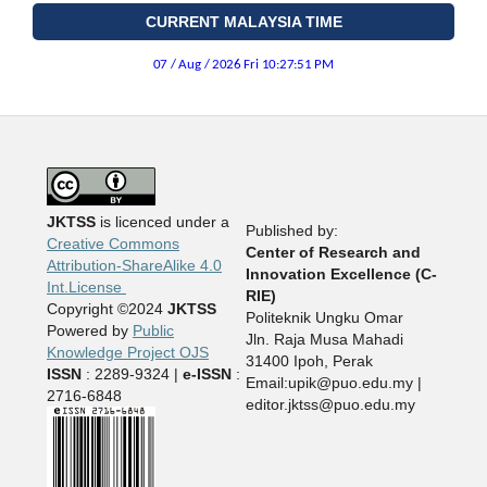
CURRENT MALAYSIA TIME
JKTSS
is licenced under a
Published by:
Creative Commons
Center of Research and
Attribution-ShareAlike 4.0
Innovation Excellence (C-
Int.License
RIE)
Copyright ©2024
JKTSS
Politeknik Ungku Omar
Powered by
Public
Jln. Raja Musa Mahadi
Knowledge Project OJS
31400 Ipoh, Perak
ISSN
: 2289-9324 |
e-ISSN
:
Email:upik@puo.edu.my |
2716-6848
editor.jktss@puo.edu.my