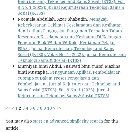
Kejuruteraan, Teknologi and Sains Sosial (JKTSS): Vol.
8 No. 1 (2022): Jurnal Kejuruteraan Teknologi Sains &
Sosial (JKTSS)
Noomala Abdullah, Azar Shabudin,
Mengkaji
Keberkesanan Taklimat Keselamatan dan Kesihatan
dan Latihan Pengugsian Bangunan Terhadap Tahap
Kesedaran Keselamatan dan Kesihatan Di Kalangan
Penghuni Blok V5 dan V6 Kolej Kediaman Pelajar
PSAS
,
Jurnal Kejuruteraan, Teknologi and Sains
Sosial (JKTSS): Vol. 8 No. 1 (2022): Jurnal Kejuruteraan
Teknologi Sains & Sosial (JKTSS)
Murniyati binti Abdul, Suziwati binti Yusof, Mazlina
binti Mustapha,
Penggunaan Aplikasi Pembelajaran
eCompNet Dalam Proses Pengajaran dan
Pembelajaran
,
Jurnal Kejuruteraan, Teknologi and
Sains Sosial (JKTSS): Vol. 9 No. 1 (2023): Jurnal
Kejuruteraan Teknologi Sains & Sosial (JKTSS)
<<
<
1
2
3
4
5
6
7
8
9
10
>
>>
You may also
start an advanced similarity search
for this
article.