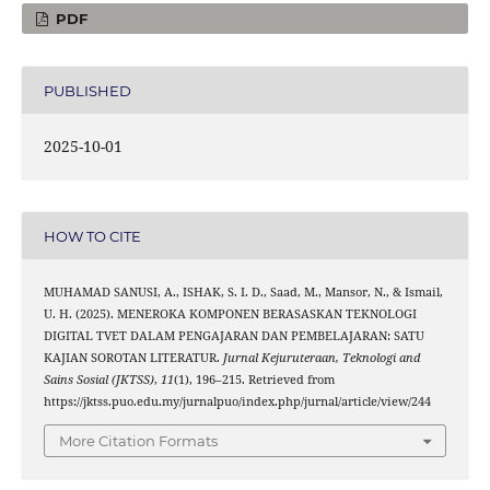
PDF
PUBLISHED
2025-10-01
HOW TO CITE
MUHAMAD SANUSI, A., ISHAK, S. I. D., Saad, M., Mansor, N., & Ismail,
U. H. (2025). MENEROKA KOMPONEN BERASASKAN TEKNOLOGI
DIGITAL TVET DALAM PENGAJARAN DAN PEMBELAJARAN: SATU
KAJIAN SOROTAN LITERATUR.
Jurnal Kejuruteraan, Teknologi and
Sains Sosial (JKTSS)
,
11
(1), 196–215. Retrieved from
https://jktss.puo.edu.my/jurnalpuo/index.php/jurnal/article/view/244
More Citation Formats