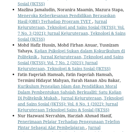
Sosial (JKTSS)
Mazlina Jamaludin, Noranira Maamin, Mazura Stapa,
Meneroka Keberkesanan Pendidikan Berasaskan
Hasil (OBE) Terhadap Program TVET
,
Jurnal
Kejuruteraan, Teknologi and Sains Sosial (JKTSS): Vol.
7 No. 3 (2021): Jurnal Kejuruteraan, Teknologi & Sains
Sosial (JKTSS)
Mohd Hafiz Hussin, Mohd Firhan Anuar, Yusnizam
Yahaya,
Kajian Psikologi Sukan dalam Kokurikulum di
Politeknik
,
Jurnal Kejuruteraan, Teknologi and Sains
Sosial (JKTSS): Vol. 7 No. 2 (2021): Jurnal
Kejuruteraan, Teknologi & Sains Sosial (JKTSS)
Fatin Faqeriah Hamsah, Fatin Faqeriah Hamsah,
Termimi Hidayat Mahyan, Farah Hanan Abu Bakar,
Kurikulum Pengajian Islam dan Pendidikan Moral
Dalam Pembentukan Sahsiah Berkualiti: Satu Kajian
Di Politeknik Mukah
,
Jurnal Kejuruteraan, Teknologi
and Sains Sosial (JKTSS): Vol. 8 No. 1 (2022): Jurnal
Kejuruteraan Teknologi Sains & Sosial (JKTSS)
Nur Hazwani Nerrahim, Harziah Ahmad Hanif,
Penerimaan Pelajar Terhadap Penggunaan Telefon
Pintar Sebagai Alat Pembelajaran
,
Jurnal