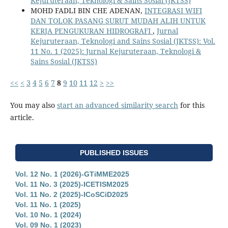
Kejuruteraan, Teknologi & Sains Sosial (JKTSS)
MOHD FADLI BIN CHE ADENAN,
INTEGRASI WIFI
DAN TOLOK PASANG SURUT MUDAH ALIH UNTUK
KERJA PENGUKURAN HIDROGRAFI
,
Jurnal
Kejuruteraan, Teknologi and Sains Sosial (JKTSS): Vol.
11 No. 1 (2025): Jurnal Kejuruteraan, Teknologi &
Sains Sosial (JKTSS)
<<
<
3
4
5
6
7
8
9
10
11
12
>
>>
You may also
start an advanced similarity search
for this
article.
PUBLISHED ISSUES
Vol. 12 No. 1 (2026)-GTiMME2025
Vol. 11 No. 3 (2025)-ICETISM2025
Vol. 11 No. 2 (2025)-ICoSCiD2025
Vol. 11 No. 1 (2025)
Vol. 10 No. 1 (2024)
Vol. 09 No. 1 (2023)