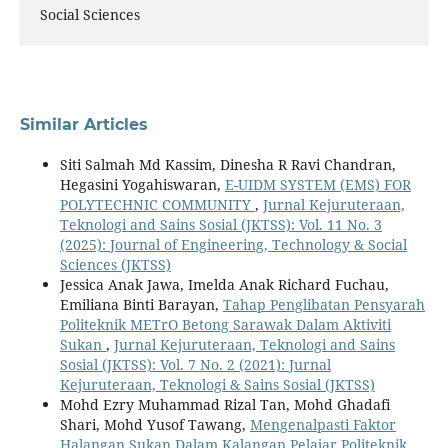
Social Sciences
Similar Articles
Siti Salmah Md Kassim, Dinesha R Ravi Chandran,
Hegasini Yogahiswaran,
E-UIDM SYSTEM (EMS) FOR
POLYTECHNIC COMMUNITY
,
Jurnal Kejuruteraan,
Teknologi and Sains Sosial (JKTSS): Vol. 11 No. 3
(2025): Journal of Engineering, Technology & Social
Sciences (JKTSS)
Jessica Anak Jawa, Imelda Anak Richard Fuchau,
Emiliana Binti Barayan,
Tahap Penglibatan Pensyarah
Politeknik METrO Betong Sarawak Dalam Aktiviti
Sukan
,
Jurnal Kejuruteraan, Teknologi and Sains
Sosial (JKTSS): Vol. 7 No. 2 (2021): Jurnal
Kejuruteraan, Teknologi & Sains Sosial (JKTSS)
Mohd Ezry Muhammad Rizal Tan, Mohd Ghadafi
Shari, Mohd Yusof Tawang,
Mengenalpasti Faktor
Halangan Sukan Dalam Kalangan Pelajar Politeknik