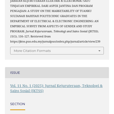
JABATAN KEJURUTERAAN ELEKTRIK & ELEKTRONIK: SATU
TINJAUAN EMPIRIKAL DARI ASPEK JANTINA DAN PROGRAM
PENGAJIAN: A STUDY ON THE MARKETABILITY OF TUANKU
SULTANAH BAHIYAH POLYTECHNIC GRADUATES IN THE
DEPARTMENT OF ELECTRICAL & ELECTRONIC ENGINEERING: AN
EMPIRICAL SURVEY FROM ASPECTS OF GENDER AND STUDY
PROGRAM.
Jurnal Kejuruteraan, Teknologi and Sains Sosial (JKTSS)
,
11
(1), 116–127. Retrieved from
https://jktss.puo.edu.my/jurnalpuo/index.php/jurnal/article/view/239
More Citation Formats
ISSUE
Vol. 11 No. 1 (2025): Jurnal Kejuruteraan, Teknologi &
Sains Sosial (JKTSS)
SECTION