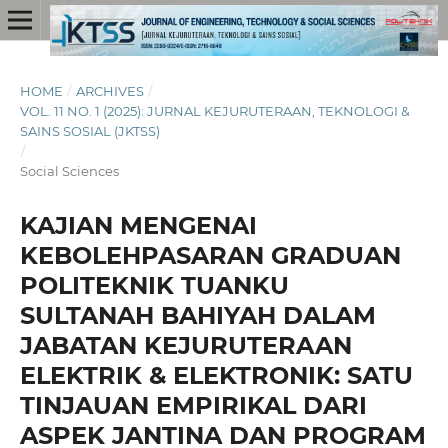
HOME
/
ARCHIVES
/
VOL. 11 NO. 1 (2025): JURNAL KEJURUTERAAN, TEKNOLOGI &
SAINS SOSIAL (JKTSS)
/
Social Sciences
KAJIAN MENGENAI
KEBOLEHPASARAN GRADUAN
POLITEKNIK TUANKU
SULTANAH BAHIYAH DALAM
JABATAN KEJURUTERAAN
ELEKTRIK & ELEKTRONIK: SATU
TINJAUAN EMPIRIKAL DARI
ASPEK JANTINA DAN PROGRAM