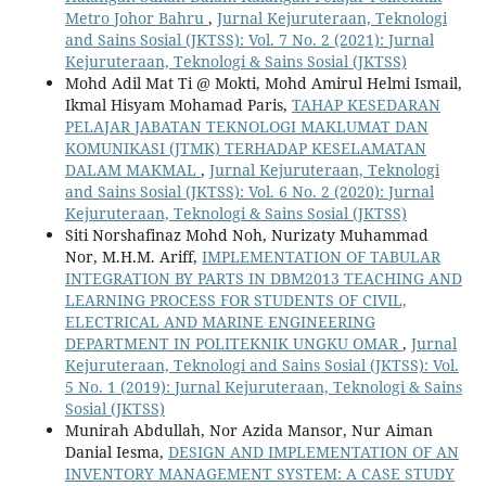
Metro Johor Bahru
,
Jurnal Kejuruteraan, Teknologi
and Sains Sosial (JKTSS): Vol. 7 No. 2 (2021): Jurnal
Kejuruteraan, Teknologi & Sains Sosial (JKTSS)
Mohd Adil Mat Ti @ Mokti, Mohd Amirul Helmi Ismail,
Ikmal Hisyam Mohamad Paris,
TAHAP KESEDARAN
PELAJAR JABATAN TEKNOLOGI MAKLUMAT DAN
KOMUNIKASI (JTMK) TERHADAP KESELAMATAN
DALAM MAKMAL
,
Jurnal Kejuruteraan, Teknologi
and Sains Sosial (JKTSS): Vol. 6 No. 2 (2020): Jurnal
Kejuruteraan, Teknologi & Sains Sosial (JKTSS)
Siti Norshafinaz Mohd Noh, Nurizaty Muhammad
Nor, M.H.M. Ariff,
IMPLEMENTATION OF TABULAR
INTEGRATION BY PARTS IN DBM2013 TEACHING AND
LEARNING PROCESS FOR STUDENTS OF CIVIL,
ELECTRICAL AND MARINE ENGINEERING
DEPARTMENT IN POLITEKNIK UNGKU OMAR
,
Jurnal
Kejuruteraan, Teknologi and Sains Sosial (JKTSS): Vol.
5 No. 1 (2019): Jurnal Kejuruteraan, Teknologi & Sains
Sosial (JKTSS)
Munirah Abdullah, Nor Azida Mansor, Nur Aiman
Danial Iesma,
DESIGN AND IMPLEMENTATION OF AN
INVENTORY MANAGEMENT SYSTEM: A CASE STUDY