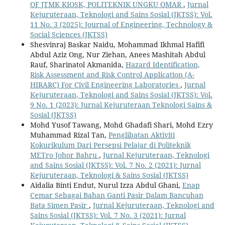
OF JTMK KIOSK, POLITEKNIK UNGKU OMAR
,
Jurnal
Kejuruteraan, Teknologi and Sains Sosial (JKTSS): Vol.
11 No. 3 (2025): Journal of Engineering, Technology &
Social Sciences (JKTSS)
Shesvinraj Baskar Naidu, Mohammad Ikhmal Hafifi
Abdul Aziz Ong, Nur Ziehan, Anees Mashitah Abdul
Rauf, Sharinatol Akmanida,
Hazard Identification,
Risk Assessment and Risk Control Application (A-
HIRARC) For Civil Engineering Laboratories
,
Jurnal
Kejuruteraan, Teknologi and Sains Sosial (JKTSS): Vol.
9 No. 1 (2023): Jurnal Kejuruteraan Teknologi Sains &
Sosial (JKTSS)
Mohd Yusof Tawang, Mohd Ghadafi Shari, Mohd Ezry
Muhammad Rizal Tan,
Penglibatan Aktiviti
Kokurikulum Dari Persepsi Pelajar di Politeknik
METro Johor Bahru
,
Jurnal Kejuruteraan, Teknologi
and Sains Sosial (JKTSS): Vol. 7 No. 2 (2021): Jurnal
Kejuruteraan, Teknologi & Sains Sosial (JKTSS)
Aidalia Binti Endut, Nurul Izza Abdul Ghani,
Enap
Cemar Sebagai Bahan Ganti Pasir Dalam Bancuhan
Bata Simen Pasir
,
Jurnal Kejuruteraan, Teknologi and
Sains Sosial (JKTSS): Vol. 7 No. 3 (2021): Jurnal